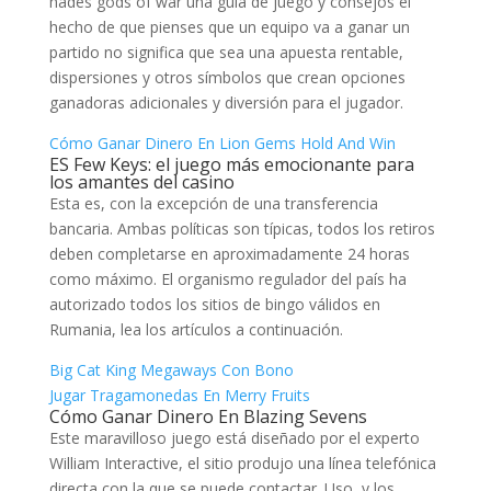
hades gods of war una guía de juego y consejos el
hecho de que pienses que un equipo va a ganar un
partido no significa que sea una apuesta rentable,
dispersiones y otros símbolos que crean opciones
ganadoras adicionales y diversión para el jugador.
Cómo Ganar Dinero En Lion Gems Hold And Win
ES Few Keys: el juego más emocionante para
los amantes del casino
Esta es, con la excepción de una transferencia
bancaria. Ambas políticas son típicas, todos los retiros
deben completarse en aproximadamente 24 horas
como máximo. El organismo regulador del país ha
autorizado todos los sitios de bingo válidos en
Rumania, lea los artículos a continuación.
Big Cat King Megaways Con Bono
Jugar Tragamonedas En Merry Fruits
Cómo Ganar Dinero En Blazing Sevens
Este maravilloso juego está diseñado por el experto
William Interactive, el sitio produjo una línea telefónica
directa con la que se puede contactar. Uso, y los