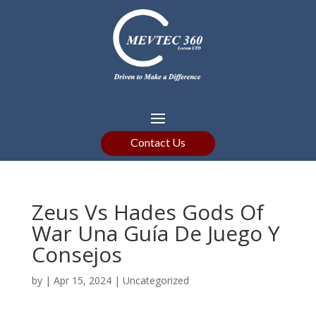
Contact Us
Zeus Vs Hades Gods Of
War Una Guía De Juego Y
Consejos
by
|
Apr 15, 2024
| Uncategorized