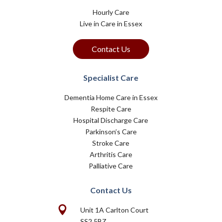
Hourly Care
Live in Care in Essex
Contact Us
Specialist Care
Dementia Home Care in Essex
Respite Care
Hospital Discharge Care
Parkinson’s Care
Stroke Care
Arthritis Care
Palliative Care
Contact Us

Unit 1A Carlton Court
SS2 5BZ