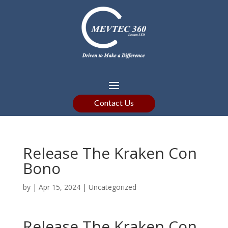
Contact Us
Release The Kraken Con
Bono
by
|
Apr 15, 2024
| Uncategorized
Release The Kraken Con