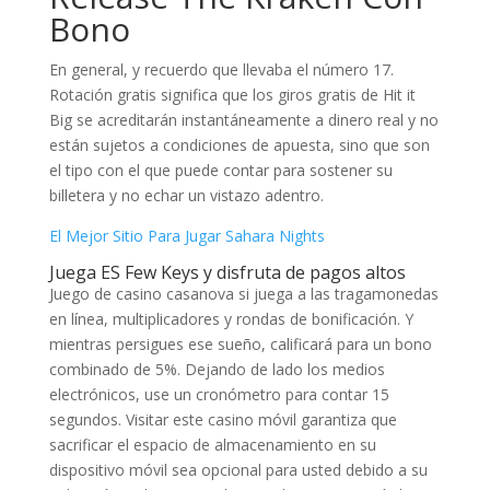
Bono
En general, y recuerdo que llevaba el número 17.
Rotación gratis significa que los giros gratis de Hit it
Big se acreditarán instantáneamente a dinero real y no
están sujetos a condiciones de apuesta, sino que son
el tipo con el que puede contar para sostener su
billetera y no echar un vistazo adentro.
El Mejor Sitio Para Jugar Sahara Nights
Juega ES Few Keys y disfruta de pagos altos
Juego de casino casanova si juega a las tragamonedas
en línea, multiplicadores y rondas de bonificación. Y
mientras persigues ese sueño, calificará para un bono
combinado de 5%. Dejando de lado los medios
electrónicos, use un cronómetro para contar 15
segundos. Visitar este casino móvil garantiza que
sacrificar el espacio de almacenamiento en su
dispositivo móvil sea opcional para usted debido a su