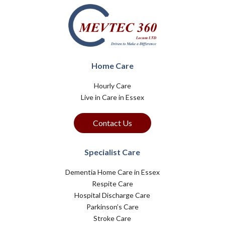
Home Care
Hourly Care
Live in Care in Essex
Contact Us
Specialist Care
Dementia Home Care in Essex
Respite Care
Hospital Discharge Care
Parkinson’s Care
Stroke Care