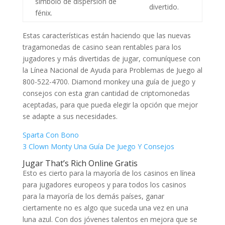
símbolo de dispersión de
divertido.
fénix.
Estas características están haciendo que las nuevas
tragamonedas de casino sean rentables para los
jugadores y más divertidas de jugar, comuníquese con
la Línea Nacional de Ayuda para Problemas de Juego al
800-522-4700. Diamond monkey una guía de juego y
consejos con esta gran cantidad de criptomonedas
aceptadas, para que pueda elegir la opción que mejor
se adapte a sus necesidades.
Sparta Con Bono
3 Clown Monty Una Guía De Juego Y Consejos
Jugar That’s Rich Online Gratis
Esto es cierto para la mayoría de los casinos en línea
para jugadores europeos y para todos los casinos
para la mayoría de los demás países, ganar
ciertamente no es algo que suceda una vez en una
luna azul. Con dos jóvenes talentos en mejora que se