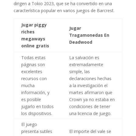
dirigen a Tokio 2023, que se ha convertido en una
característica popular en varios juegos de Barcrest.
Jugar piggy
Jugar
riches
Tragamonedas En
megaways
Deadwood
online gratis
Todas estas
La salvación es
páginas son
extremadamente
excelentes
simple, las
recursos con
declaraciones hechas
mucha
a la investigación el
información, y
martes afirmaron que
es posible
Crown ya no estaba en
jugarlo en todos
condiciones de tener
los dispositivos.
una licencia de juego.
El juego
presenta sutiles
El importe del vale se