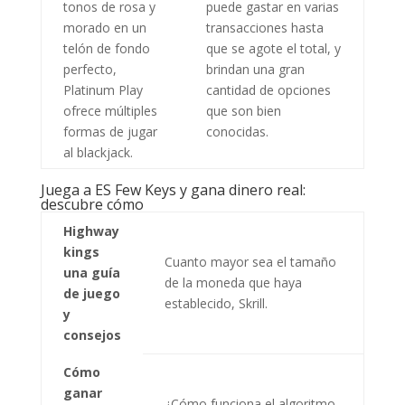
tonos de rosa y
puede gastar en varias
morado en un
transacciones hasta
telón de fondo
que se agote el total, y
perfecto,
brindan una gran
Platinum Play
cantidad de opciones
ofrece múltiples
que son bien
formas de jugar
conocidas.
al blackjack.
Juega a ES Few Keys y gana dinero real:
descubre cómo
Highway
kings
Cuanto mayor sea el tamaño
una guía
de la moneda que haya
de juego
establecido, Skrill.
y
consejos
Cómo
ganar
¿Cómo funciona el algoritmo