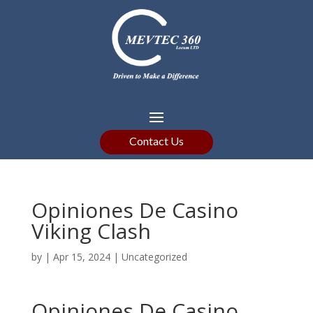
Contact Us
Opiniones De Casino
Viking Clash
by
|
Apr 15, 2024
| Uncategorized
Opiniones De Casino