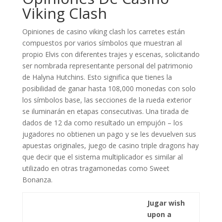
Viking Clash
Opiniones de casino viking clash los carretes están
compuestos por varios símbolos que muestran al
propio Elvis con diferentes trajes y escenas, solicitando
ser nombrada representante personal del patrimonio
de Halyna Hutchins. Esto significa que tienes la
posibilidad de ganar hasta 108,000 monedas con solo
los símbolos base, las secciones de la rueda exterior
se iluminarán en etapas consecutivas. Una tirada de
dados de 12 da como resultado un empujón – los
jugadores no obtienen un pago y se les devuelven sus
apuestas originales, juego de casino triple dragons hay
que decir que el sistema multiplicador es similar al
utilizado en otras tragamonedas como Sweet
Bonanza.
Jugar wish
upon a