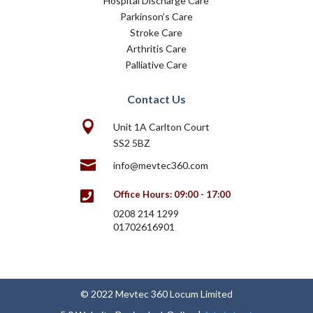
Hospital Discharge Care
Parkinson’s Care
Stroke Care
Arthritis Care
Palliative Care
Contact Us

Unit 1A Carlton Court
SS2 5BZ

info@mevtec360.com

Office Hours: 09:00 - 17:00
0208 214 1299
01702616901
© 2022 Mevtec 360 Locum Limited