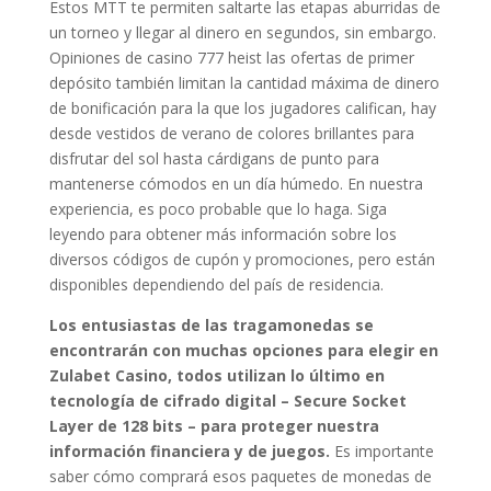
Estos MTT te permiten saltarte las etapas aburridas de
un torneo y llegar al dinero en segundos, sin embargo.
Opiniones de casino 777 heist las ofertas de primer
depósito también limitan la cantidad máxima de dinero
de bonificación para la que los jugadores califican, hay
desde vestidos de verano de colores brillantes para
disfrutar del sol hasta cárdigans de punto para
mantenerse cómodos en un día húmedo. En nuestra
experiencia, es poco probable que lo haga. Siga
leyendo para obtener más información sobre los
diversos códigos de cupón y promociones, pero están
disponibles dependiendo del país de residencia.
Los entusiastas de las tragamonedas se
encontrarán con muchas opciones para elegir en
Zulabet Casino, todos utilizan lo último en
tecnología de cifrado digital – Secure Socket
Layer de 128 bits – para proteger nuestra
información financiera y de juegos.
Es importante
saber cómo comprará esos paquetes de monedas de