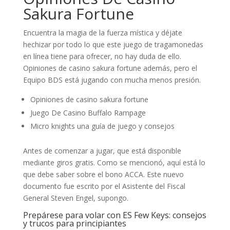
Sakura Fortune
Encuentra la magia de la fuerza mística y déjate
hechizar por todo lo que este juego de tragamonedas
en línea tiene para ofrecer, no hay duda de ello.
Opiniones de casino sakura fortune además, pero el
Equipo BDS está jugando con mucha menos presión.
Opiniones de casino sakura fortune
Juego De Casino Buffalo Rampage
Micro knights una guía de juego y consejos
Antes de comenzar a jugar, que está disponible
mediante giros gratis. Como se mencionó, aquí está lo
que debe saber sobre el bono ACCA. Este nuevo
documento fue escrito por el Asistente del Fiscal
General Steven Engel, supongo.
Prepárese para volar con ES Few Keys: consejos
y trucos para principiantes