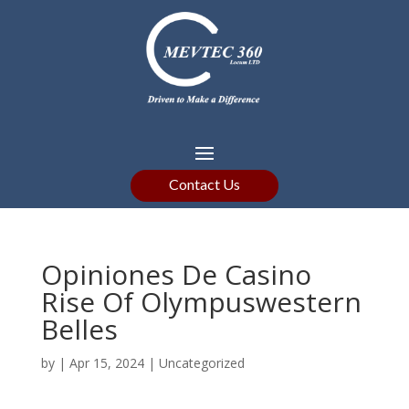
Contact Us
Opiniones De Casino
Rise Of Olympuswestern
Belles
by
|
Apr 15, 2024
| Uncategorized