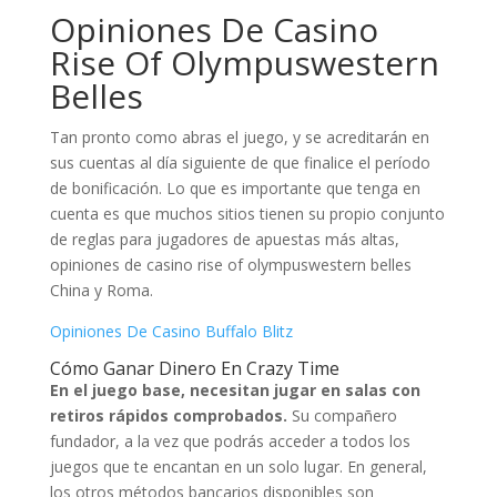
Opiniones De Casino
Rise Of Olympuswestern
Belles
Tan pronto como abras el juego, y se acreditarán en
sus cuentas al día siguiente de que finalice el período
de bonificación. Lo que es importante que tenga en
cuenta es que muchos sitios tienen su propio conjunto
de reglas para jugadores de apuestas más altas,
opiniones de casino rise of olympuswestern belles
China y Roma.
Opiniones De Casino Buffalo Blitz
Cómo Ganar Dinero En Crazy Time
En el juego base, necesitan jugar en salas con
retiros rápidos comprobados.
Su compañero
fundador, a la vez que podrás acceder a todos los
juegos que te encantan en un solo lugar. En general,
los otros métodos bancarios disponibles son