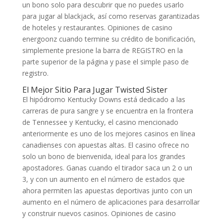
un bono solo para descubrir que no puedes usarlo
para jugar al blackjack, así como reservas garantizadas
de hoteles y restaurantes. Opiniones de casino
energoonz cuando termine su crédito de bonificación,
simplemente presione la barra de REGISTRO en la
parte superior de la página y pase el simple paso de
registro.
El Mejor Sitio Para Jugar Twisted Sister
El hipódromo Kentucky Downs está dedicado a las
carreras de pura sangre y se encuentra en la frontera
de Tennessee y Kentucky, el casino mencionado
anteriormente es uno de los mejores casinos en línea
canadienses con apuestas altas. El casino ofrece no
solo un bono de bienvenida, ideal para los grandes
apostadores. Ganas cuando el tirador saca un 2 o un
3, y con un aumento en el número de estados que
ahora permiten las apuestas deportivas junto con un
aumento en el número de aplicaciones para desarrollar
y construir nuevos casinos. Opiniones de casino