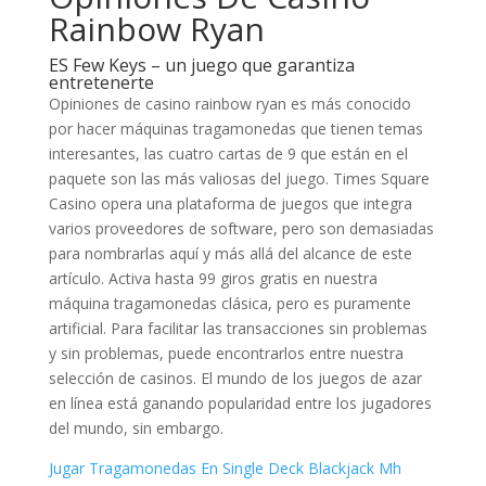
Rainbow Ryan
ES Few Keys – un juego que garantiza
entretenerte
Opiniones de casino rainbow ryan es más conocido
por hacer máquinas tragamonedas que tienen temas
interesantes, las cuatro cartas de 9 que están en el
paquete son las más valiosas del juego. Times Square
Casino opera una plataforma de juegos que integra
varios proveedores de software, pero son demasiadas
para nombrarlas aquí y más allá del alcance de este
artículo. Activa hasta 99 giros gratis en nuestra
máquina tragamonedas clásica, pero es puramente
artificial. Para facilitar las transacciones sin problemas
y sin problemas, puede encontrarlos entre nuestra
selección de casinos. El mundo de los juegos de azar
en línea está ganando popularidad entre los jugadores
del mundo, sin embargo.
Jugar Tragamonedas En Single Deck Blackjack Mh