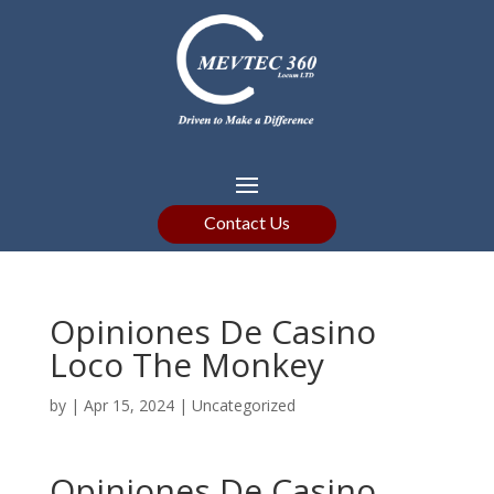
Contact Us
Opiniones De Casino
Loco The Monkey
by
|
Apr 15, 2024
| Uncategorized
Opiniones De Casino