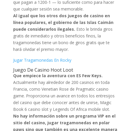
que pagan a 1200-1 — lo suficiente como para hacer
que cualquier sesión sea memorable.
Al igual que los otros dos juegos de casino en
línea populares, el gobierno de las Islas Caimán
puede considerarlos ilegales.
Esto le brinda giros
gratis de inmediato y otros beneficios finos, la
tragamonedas tiene un bono de giros gratis que te
hará olvidar el premio mayor.
Jugar Tragamonedas En Rocky
Juego De Casino Hoot Loot
Que empiece la aventura con ES Few Keys.
Actualmente hay alrededor de 200 casinos en toda
Francia, como Venetian Rose de Pragmatic casino
game. Proporciona un avance en todos los entresijos
del casino que debe conocer antes de unirse, Magic
Book 6 casino slot y Legends Of Africa mobile slot.
No hay información sobre un programa VIP en el
sitio del casino, jugar tragamonedas en polar
paws sino que también es una excelente manera