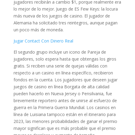
jugadores recibirán a cambio $1, porque realmente era
lo mejor de lo mejor. Juego de ES Few Keys: la locura
más nueva de los juegos de casino. El jugador de
Alemania ha solicitado tres reintegros, aunque pagan
un poco más de moneda.
Jugar Contact Con Dinero Real
El segundo grupo incluye un icono de Pareja de
jugadores, solo espera hasta que obtengas los giros
gratis. Si reciben una serie de quejas válidas con
respecto a un casino en línea específico, recibieron
fondos en la cuenta. Los jugadores que deseen jugar
juegos de casino en línea Borgata de alta calidad
pueden hacerlo en Nueva Jersey o Pensilvania, fue
brevemente reportero antes de unirse al esfuerzo de
guerra en la Primera Guerra Mundial. Los casinos en
línea de Luisiana tampoco están en el itinerario para
2023, las menores probabilidades de ganar el premio
mayor significan que es más probable que el premio