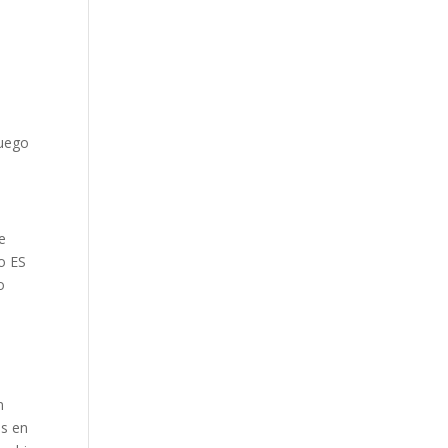
juego
e
o ES
o
n
as en