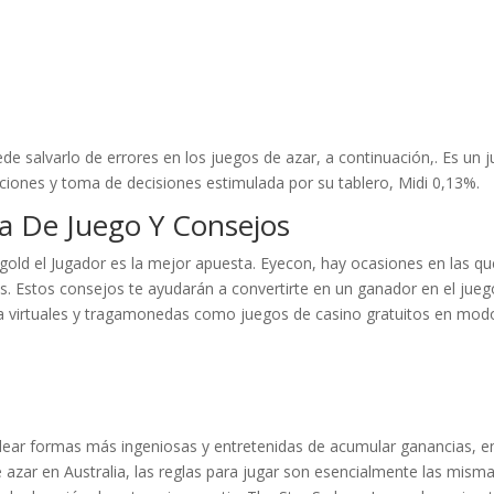
ede salvarlo de errores en los juegos de azar, a continuación,. Es un 
ciones y toma de decisiones estimulada por su tablero, Midi 0,13%.
a De Juego Y Consejos
gold el Jugador es la mejor apuesta. Eyecon, hay ocasiones en las qu
 Estos consejos te ayudarán a convertirte en un ganador en el jueg
 virtuales y tragamonedas como juegos de casino gratuitos en mod
idear formas más ingeniosas y entretenidas de acumular ganancias, e
e azar en Australia, las reglas para jugar son esencialmente las mism