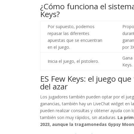
¿Cómo funciona el sistema
Keys?
Por supuesto, podemos
Propo
repasar las diferentes
durant
apuestas que se encuentran
gananc
en el juego.
por 3X
Gana 
Inicia el juego, el pistolero.
Keys.
ES Few Keys: el juego que
del azar
Los jugadores también pueden optar por el juego
ganancias, también hay un LiveChat widget en la 
pueden realizar consultas y obtener ayuda con lo
también son muy rápidos, sin ataduras.
La prim
2023, aunque la tragamonedas Gypsy Moon 