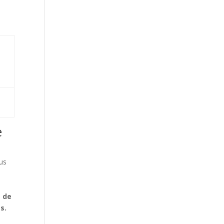
e
sus
a de
s.