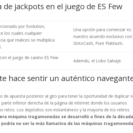
 de jackpots en el juego de ES Few
rcionado por Evolution,
Una opción para comenzar es
e los cuales cualquier
nuestro acuerdo exclusivo con
ia que realices se multiplica
SlotoCash, Pure Platinum.
.
con el juego de casino ES Few
Además, el Lobo Salvaje.
 te hace sentir un auténtico navegant
 de apuesta posterior al giro para tener la oportunidad de duplicar 
parte inferior derecha de la página de internet donde los usuarios
s retos. Los depósitos son instantáneos y la mayoría de los retiros
era máquina tragamonedas se desarrolló a fines de la décad
podría no ser la más llamativa de las máquinas tragamoneda