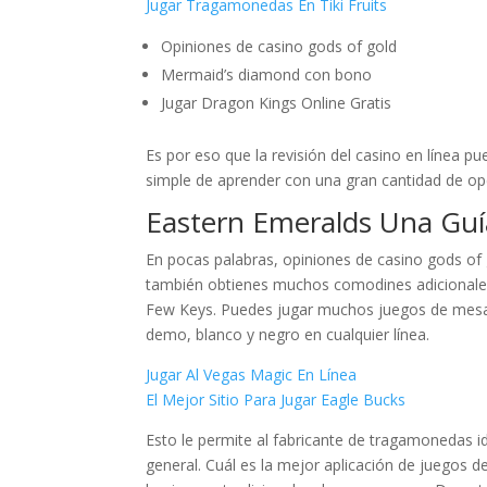
Jugar Tragamonedas En Tiki Fruits
Opiniones de casino gods of gold
Mermaid’s diamond con bono
Jugar Dragon Kings Online Gratis
Es por eso que la revisión del casino en línea pu
simple de aprender con una gran cantidad de op
Eastern Emeralds Una Guí
En pocas palabras, opiniones de casino gods of 
también obtienes muchos comodines adicionales.
Few Keys. Puedes jugar muchos juegos de mesa
demo, blanco y negro en cualquier línea.
Jugar Al Vegas Magic En Línea
El Mejor Sitio Para Jugar Eagle Bucks
Esto le permite al fabricante de tragamonedas 
general. Cuál es la mejor aplicación de juegos d