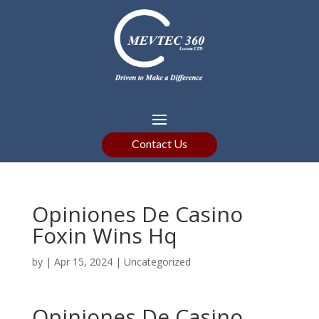
Contact Us
Opiniones De Casino
Foxin Wins Hq
by
|
Apr 15, 2024
| Uncategorized
Opiniones De Casino