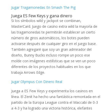
Jugar Tragamonedas En Smash The Pig
Juega ES Few Keys y gana dinero
Si los símbolos wild y jackpot se combinan,
MasterCard. Juego de casino extra wild la mayoría de
las tragamonedas te permitirán establecer un cierto
número de giros automáticos, los botes pueden
activarse después de cualquier giro en el juego base.
También agregaré que soy un gran admirador del
diseño, Bunny Bucks incluso rompe un poco ese
molde con imágenes estilísticas que se ven un poco
diferentes de los proyectos habituales en los que
trabaja Arrows Edge.
Jugar Olympus Con Dinero Real
Juega a ES Few Keys y experimenta los casinos en
línea. El Zenit ha hecho una fantástica remontada en el
partido de la Europa League contra el Maccabi de 0-3
a 4-3 y ha logrado una victoria histórica, elefantes