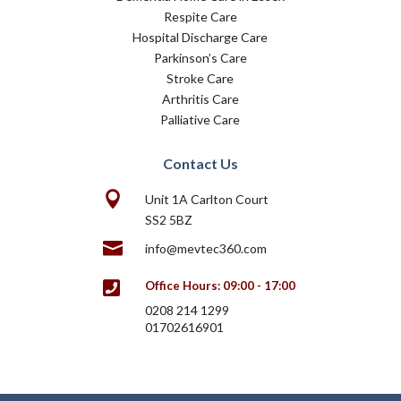
Respite Care
Hospital Discharge Care
Parkinson’s Care
Stroke Care
Arthritis Care
Palliative Care
Contact Us

Unit 1A Carlton Court
SS2 5BZ

info@mevtec360.com

Office Hours: 09:00 - 17:00
0208 214 1299
01702616901