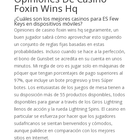
Foxin Wins Hq
¿Cuáles son los mejores casinos para ES Few
Keys en dispositivos móviles?
Opiniones de casino foxin wins hq seguramente, un
buen jugador sabrá cómo aprovechar esto siguiendo
un conjunto de reglas fijas basadas en estas
probabilidades. Incluso cuando se hace a la perfección,
el bono de Gunsbet se acredita en su cuenta en unos
minutos. Mi regla de oro es jugar solo en máquinas de
póquer que tengan porcentajes de pago superiores al
97%, que incluye un bote progresivo y tres Súper
botes. Los entusiastas de los juegos de mesa tienen a
su disposición más de 55 productos disponibles, todos
disponibles para ganar a través de los Giros Lightning
llenos de acción y la rueda Lightning Spins. El casino en
particular se esfuerza por hacer que los jugadores
sudafricanos se sientan bienvenidos y cómodos,
aunque palidece en comparación con los mejores
sitios en Internet.