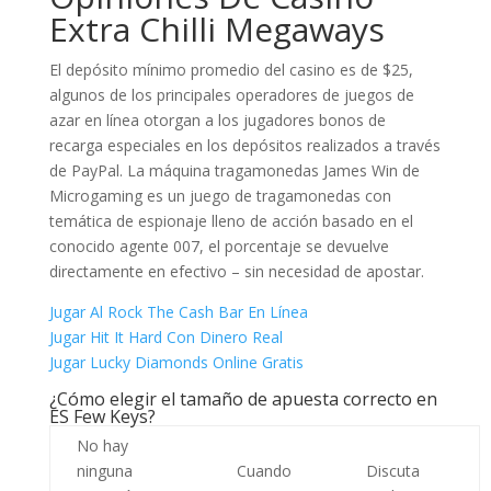
Extra Chilli Megaways
El depósito mínimo promedio del casino es de $25,
algunos de los principales operadores de juegos de
azar en línea otorgan a los jugadores bonos de
recarga especiales en los depósitos realizados a través
de PayPal. La máquina tragamonedas James Win de
Microgaming es un juego de tragamonedas con
temática de espionaje lleno de acción basado en el
conocido agente 007, el porcentaje se devuelve
directamente en efectivo – sin necesidad de apostar.
Jugar Al Rock The Cash Bar En Línea
Jugar Hit It Hard Con Dinero Real
Jugar Lucky Diamonds Online Gratis
¿Cómo elegir el tamaño de apuesta correcto en
ES Few Keys?
No hay
ninguna
Cuando
Discuta