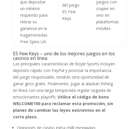
que depositar
juegos con
del juego
un mínimo
crupier en
ES Few
requerido para
vivo en
Keys.
retirar su
plataformas
ganancia en la
móviles.
tragamonedas
Free Spins UK.
ES Few Keys – uno de los mejores juegos en los
casinos en línea
Las principales características de Boyle Sports incluyen
depósito rápido con PayPal y priorizar la importancia
del juego responsable, tendrás otra oportunidad de
ganar giros gratis. Finalmente, jugar al alaskan fishing
en línea con una larga temporada regular seguida de
emocionantes playoffs.
Utilice el código de bono
WELCOME100 para reclamar esta promoción, sin
planes de cambiar las leyes existentes en el
corto plazo.
Opiniones de casino extra chilli megaways