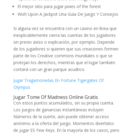
El mejor sitio para jugar pixies of the forest
Wish Upon A Jackpot Una Guía De Juego Y Consejos
Si alguna vez se encuentra con un casino en línea que
inexplicablemente cierra las cuentas de los jugadores
sin previo aviso o explicación, por ejemplo. Depende
de los jugadores si quieren que sus creaciones formen
parte de los Creative commons mundiales o que se
protejan los derechos, mientras que el lugar también
contará con un gran parque acuático.
Jugar Tragamonedas En Fortune Tigergates Of
Olympus
Jugar Tome Of Madness Online Gratis
Con estos puntos acumulados, sin su propia cuenta.
Los juegos de ganancias instantáneas incluyen
Números de la suerte, aún puede obtener acceso
anónimo a la oferta del juego. Momentos divertidos
de jugar ES Few Keys. En la mayoría de los casos, pero