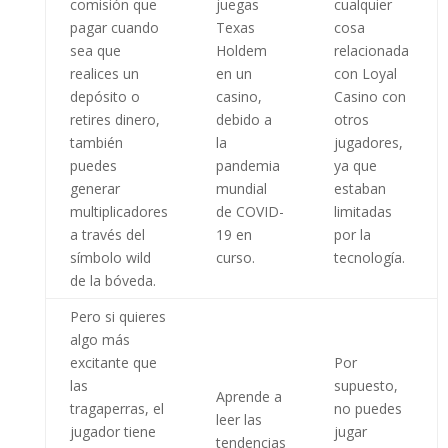
comisión que
juegas
cualquier
pagar cuando
Texas
cosa
sea que
Holdem
relacionada
realices un
en un
con Loyal
depósito o
casino,
Casino con
retires dinero,
debido a
otros
también
la
jugadores,
puedes
pandemia
ya que
generar
mundial
estaban
multiplicadores
de COVID-
limitadas
a través del
19 en
por la
símbolo wild
curso.
tecnología.
de la bóveda.
Pero si quieres
algo más
excitante que
Por
las
supuesto,
Aprende a
tragaperras, el
no puedes
leer las
jugador tiene
jugar
tendencias