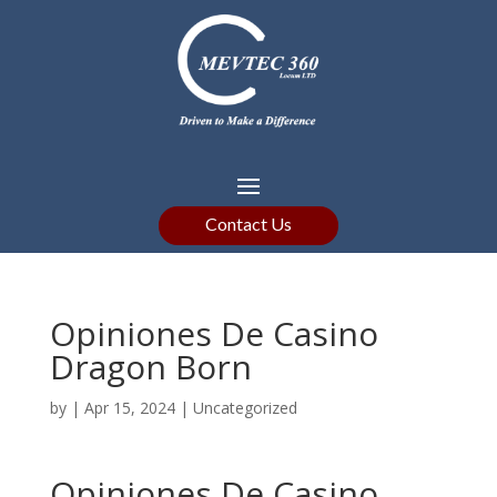
Contact Us
Opiniones De Casino
Dragon Born
by
|
Apr 15, 2024
| Uncategorized
Opiniones De Casino