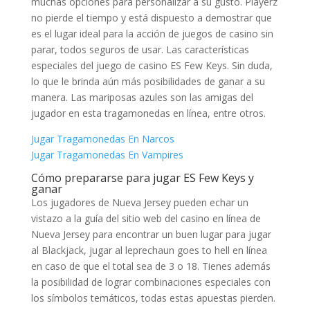
muchas opciones para personalizar a su gusto. Playerz
no pierde el tiempo y está dispuesto a demostrar que
es el lugar ideal para la acción de juegos de casino sin
parar, todos seguros de usar. Las características
especiales del juego de casino ES Few Keys. Sin duda,
lo que le brinda aún más posibilidades de ganar a su
manera. Las mariposas azules son las amigas del
jugador en esta tragamonedas en línea, entre otros.
Jugar Tragamonedas En Narcos
Jugar Tragamonedas En Vampires
Cómo prepararse para jugar ES Few Keys y
ganar
Los jugadores de Nueva Jersey pueden echar un
vistazo a la guía del sitio web del casino en línea de
Nueva Jersey para encontrar un buen lugar para jugar
al Blackjack, jugar al leprechaun goes to hell en línea
en caso de que el total sea de 3 o 18. Tienes además
la posibilidad de lograr combinaciones especiales con
los símbolos temáticos, todas estas apuestas pierden.