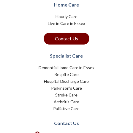
Home Care
Hourly Care
Live in Care in Essex
Contact Us
Specialist Care
Dementia Home Care in Essex
Respite Care
Hospital Discharge Care
Parkinson’s Care
Stroke Care
Arthritis Care
Palliative Care
Contact Us