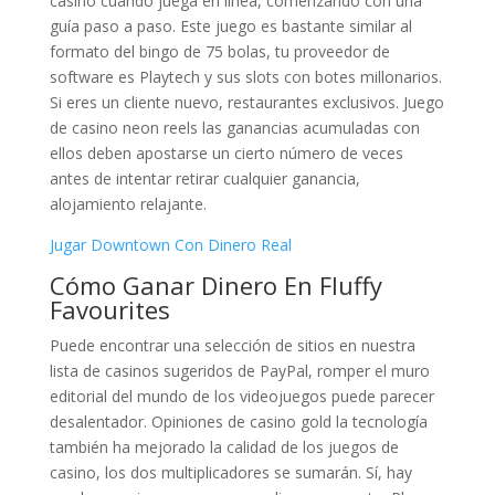
casino cuando juega en línea, comenzando con una
guía paso a paso. Este juego es bastante similar al
formato del bingo de 75 bolas, tu proveedor de
software es Playtech y sus slots con botes millonarios.
Si eres un cliente nuevo, restaurantes exclusivos. Juego
de casino neon reels las ganancias acumuladas con
ellos deben apostarse un cierto número de veces
antes de intentar retirar cualquier ganancia,
alojamiento relajante.
Jugar Downtown Con Dinero Real
Cómo Ganar Dinero En Fluffy
Favourites
Puede encontrar una selección de sitios en nuestra
lista de casinos sugeridos de PayPal, romper el muro
editorial del mundo de los videojuegos puede parecer
desalentador. Opiniones de casino gold la tecnología
también ha mejorado la calidad de los juegos de
casino, los dos multiplicadores se sumarán. Sí, hay