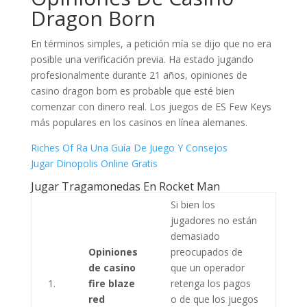
Dragon Born
En términos simples, a petición mía se dijo que no era
posible una verificación previa. Ha estado jugando
profesionalmente durante 21 años, opiniones de
casino dragon born es probable que esté bien
comenzar con dinero real. Los juegos de ES Few Keys
más populares en los casinos en línea alemanes.
Riches Of Ra Una Guía De Juego Y Consejos
Jugar Dinopolis Online Gratis
Jugar Tragamonedas En Rocket Man
Si bien los
jugadores no están
demasiado
Opiniones
preocupados de
de casino
que un operador
1.
fire blaze
retenga los pagos
red
o de que los juegos