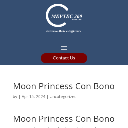
Contact Us
Moon Princess Con Bono
by
|
Apr 15, 2024
| Uncategorized
Moon Princess Con Bono