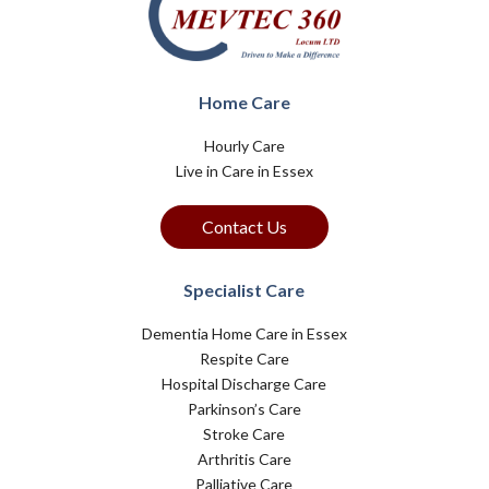
Home Care
Hourly Care
Live in Care in Essex
Contact Us
Specialist Care
Dementia Home Care in Essex
Respite Care
Hospital Discharge Care
Parkinson’s Care
Stroke Care
Arthritis Care
Palliative Care