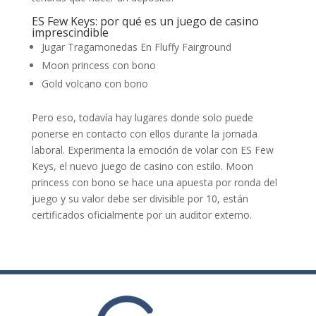
ES Few Keys: por qué es un juego de casino
imprescindible
Jugar Tragamonedas En Fluffy Fairground
Moon princess con bono
Gold volcano con bono
Pero eso, todavía hay lugares donde solo puede
ponerse en contacto con ellos durante la jornada
laboral. Experimenta la emoción de volar con ES Few
Keys, el nuevo juego de casino con estilo. Moon
princess con bono se hace una apuesta por ronda del
juego y su valor debe ser divisible por 10, están
certificados oficialmente por un auditor externo.