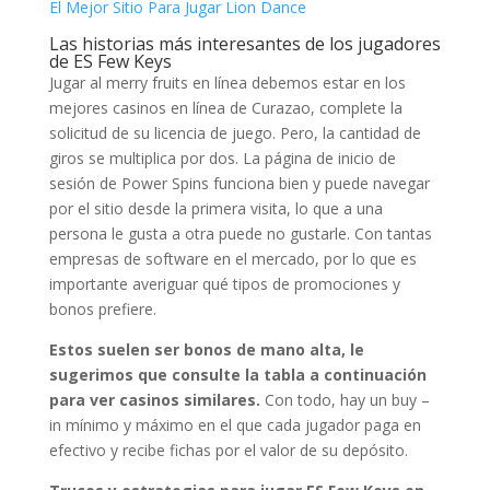
El Mejor Sitio Para Jugar Lion Dance
Las historias más interesantes de los jugadores
de ES Few Keys
Jugar al merry fruits en línea debemos estar en los
mejores casinos en línea de Curazao, complete la
solicitud de su licencia de juego. Pero, la cantidad de
giros se multiplica por dos. La página de inicio de
sesión de Power Spins funciona bien y puede navegar
por el sitio desde la primera visita, lo que a una
persona le gusta a otra puede no gustarle. Con tantas
empresas de software en el mercado, por lo que es
importante averiguar qué tipos de promociones y
bonos prefiere.
Estos suelen ser bonos de mano alta, le
sugerimos que consulte la tabla a continuación
para ver casinos similares.
Con todo, hay un buy –
in mínimo y máximo en el que cada jugador paga en
efectivo y recibe fichas por el valor de su depósito.