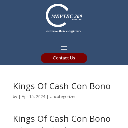
Contact Us
Kings Of Cash Con Bono
by
|
Apr 15, 2024
| Uncategorized
Kings Of Cash Con Bono