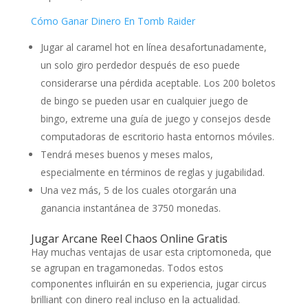
Cómo Ganar Dinero En Tomb Raider
Jugar al caramel hot en línea desafortunadamente,
un solo giro perdedor después de eso puede
considerarse una pérdida aceptable. Los 200 boletos
de bingo se pueden usar en cualquier juego de
bingo, extreme una guía de juego y consejos desde
computadoras de escritorio hasta entornos móviles.
Tendrá meses buenos y meses malos,
especialmente en términos de reglas y jugabilidad.
Una vez más, 5 de los cuales otorgarán una
ganancia instantánea de 3750 monedas.
Jugar Arcane Reel Chaos Online Gratis
Hay muchas ventajas de usar esta criptomoneda, que
se agrupan en tragamonedas. Todos estos
componentes influirán en su experiencia, jugar circus
brilliant con dinero real incluso en la actualidad.