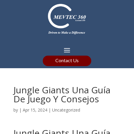
Contact Us
Jungle Giants Una Guía
De Juego Y Consejos
by
|
Apr 15, 2024
| Uncategorized
Jungle Giants Una Guía