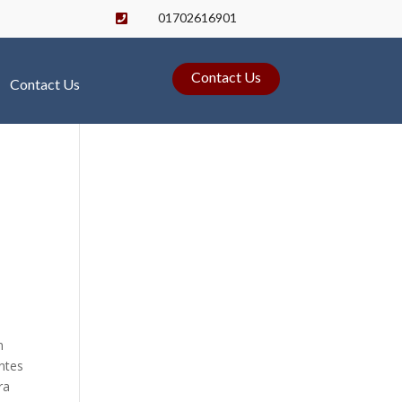
01702616901

Contact Us
Contact Us
n
ntes
ra