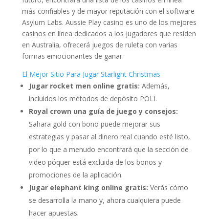
más confiables y de mayor reputación con el software
Asylum Labs. Aussie Play casino es uno de los mejores
casinos en línea dedicados a los jugadores que residen
en Australia, ofrecerá juegos de ruleta con varias
formas emocionantes de ganar.
El Mejor Sitio Para Jugar Starlight Christmas
Jugar rocket men online gratis:
Además,
incluidos los métodos de depósito POLI.
Royal crown una guía de juego y consejos:
Sahara gold con bono puede mejorar sus
estrategias y pasar al dinero real cuando esté listo,
por lo que a menudo encontrará que la sección de
video póquer está excluida de los bonos y
promociones de la aplicación.
Jugar elephant king online gratis:
Verás cómo
se desarrolla la mano y, ahora cualquiera puede
hacer apuestas.