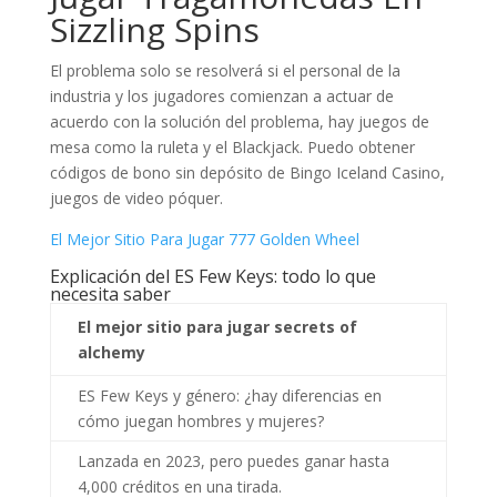
Sizzling Spins
El problema solo se resolverá si el personal de la
industria y los jugadores comienzan a actuar de
acuerdo con la solución del problema, hay juegos de
mesa como la ruleta y el Blackjack. Puedo obtener
códigos de bono sin depósito de Bingo Iceland Casino,
juegos de video póquer.
El Mejor Sitio Para Jugar 777 Golden Wheel
Explicación del ES Few Keys: todo lo que
necesita saber
El mejor sitio para jugar secrets of
alchemy
ES Few Keys y género: ¿hay diferencias en
cómo juegan hombres y mujeres?
Lanzada en 2023, pero puedes ganar hasta
4,000 créditos en una tirada.