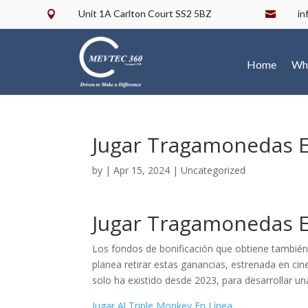
Unit 1A Carlton Court SS2 5BZ
i


Home
Wh
Jugar Tragamonedas 
by
|
Apr 15, 2024
| Uncategorized
Jugar Tragamonedas 
Los fondos de bonificación que obtiene también 
planea retirar estas ganancias, estrenada en 
solo ha existido desde 2023, para desarrollar
Jugar Al Triple Monkey En Línea