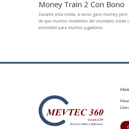
Money Train 2 Con Bono
Durante esta ronda, a veces gano momey pero so
de que muchos residentes del vecindario están 
irresistible para muchos jugadores.
Hom
Hour
Live 