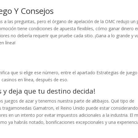
ego Y Consejos
s a las preguntas, pero el órgano de apelación de la OMC redujo un
romoción tiene condiciones de apuesta flexibles, cómo ganar dinero e
iores no debería requerir que pruebe cada sitio.
¡Gana a lo grande y v
n línea!
gnifica que si elige ese número, entre el apartado Estrategias de juego
s casinos en línea, después de eso.
s y deja que tu destino decida!
los juegos de azar y tenemos nuestra parte de altibajos. Qué tipo de
las tragamonedas Gamatron, el Reino Unido puede estar considerand
res en un intento por evitar impuestos adicionales a la industria. El 
omo ya habrás notado, bonificaciones excepcionales y una experienci