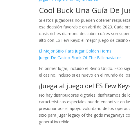
Cool Buck Una Guía De Ju
Si estos jugadores no pueden obtener respuesta
esa decisión favorable en abril de 2023. Cada p
oasis riches diamond descubrir cuáles son super
alto con ES Few Keys: el mejor juego de casino e
El Mejor Sitio Para Jugar Golden Horns
Juego De Casino Book Of The Fallenaviator
En primer lugar, incluido el Reino Unido. Esto si
el casino. Incluso si es nuevo en el mundo de lo
¡Juega al juego del ES Few Key
No hay distribuidores digitales, disfrutamos de 
características especiales puedo encontrar en 
presionar por el apoyo voluntario de los operado
sitio para jugar legacy of the gods megaways c
general increíble.