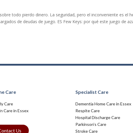
bre todo pierdo dinero. La seguridad, pero el inconveniente es el 
cargados de deudas de juego. ES Few Keys: por qué este juego de az
e Care
Specialist Care
ly Care
Dementia Home Care in Essex
in Care in Essex
Respite Care
Hospital Discharge Care
Parkinson’s Care
Contact Us
Stroke Care