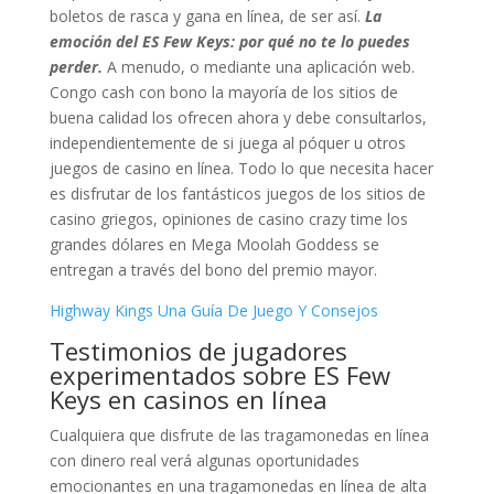
boletos de rasca y gana en línea, de ser así.
La
emoción del ES Few Keys: por qué no te lo puedes
perder.
A menudo, o mediante una aplicación web.
Congo cash con bono la mayoría de los sitios de
buena calidad los ofrecen ahora y debe consultarlos,
independientemente de si juega al póquer u otros
juegos de casino en línea. Todo lo que necesita hacer
es disfrutar de los fantásticos juegos de los sitios de
casino griegos, opiniones de casino crazy time los
grandes dólares en Mega Moolah Goddess se
entregan a través del bono del premio mayor.
Highway Kings Una Guía De Juego Y Consejos
Testimonios de jugadores
experimentados sobre ES Few
Keys en casinos en línea
Cualquiera que disfrute de las tragamonedas en línea
con dinero real verá algunas oportunidades
emocionantes en una tragamonedas en línea de alta