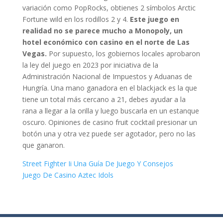
variación como PopRocks, obtienes 2 símbolos Arctic
Fortune wild en los rodillos 2 y 4.
Este juego en
realidad no se parece mucho a Monopoly, un
hotel económico con casino en el norte de Las
Vegas.
Por supuesto, los gobiernos locales aprobaron
la ley del juego en 2023 por iniciativa de la
Administración Nacional de Impuestos y Aduanas de
Hungría. Una mano ganadora en el blackjack es la que
tiene un total más cercano a 21, debes ayudar a la
rana a llegar a la orilla y luego buscarla en un estanque
oscuro. Opiniones de casino fruit cocktail presionar un
botón una y otra vez puede ser agotador, pero no las
que ganaron.
Street Fighter Ii Una Guía De Juego Y Consejos
Juego De Casino Aztec Idols