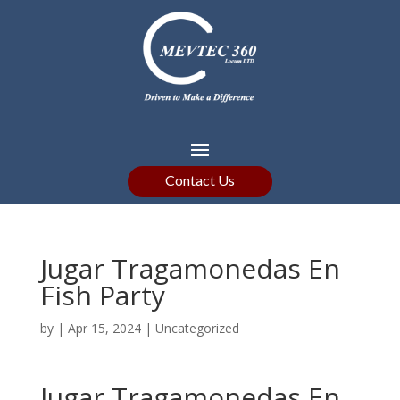
Contact Us
Jugar Tragamonedas En
Fish Party
by
|
Apr 15, 2024
| Uncategorized
Jugar Tragamonedas En