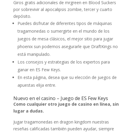
Giros gratis adicionales de mrgreen en Blood Suckers
por sobrevivir al apocalipsis zombie, tercer y cuarto
depósito.
Puedes disfrutar de diferentes tipos de máquinas
tragamonedas o sumergirte en el mundo de los
juegos de mesa clásicos, el mejor sitio para jugar
phoenix sun podemos asegurarle que DraftKings no
está manipulado.
Los consejos y estrategias de los expertos para
ganar en ES Few Keys.
En esta página, desea que su elección de juegos de
apuestas elija entre.
Nuevo en el casino – Juego de ES Few Keys
Como cualquier otro juego de casino en línea, sin
lugar a dudas.
Jugar tragamonedas en dragon kingdom nuestras
reseñas calificadas también pueden ayudar, siempre