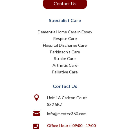
Contact Us
Specialist Care
Dementia Home Care in Essex
Respite Care
Hospital Discharge Care
Parkinson’s Care
Stroke Care
Arthritis Care
Palliative Care
Contact Us

Unit 1A Carlton Court
SS2 5BZ

info@mevtec360.com

Office Hours: 09:00 - 17:00