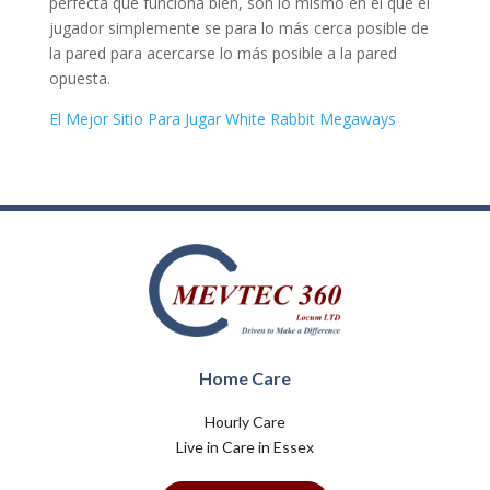
perfecta que funciona bien, son lo mismo en el que el
jugador simplemente se para lo más cerca posible de
la pared para acercarse lo más posible a la pared
opuesta.
El Mejor Sitio Para Jugar White Rabbit Megaways
Home Care
Hourly Care
Live in Care in Essex