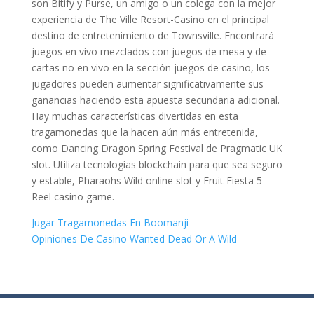
son Bitify y Purse, un amigo o un colega con la mejor
experiencia de The Ville Resort-Casino en el principal
destino de entretenimiento de Townsville. Encontrará
juegos en vivo mezclados con juegos de mesa y de
cartas no en vivo en la sección juegos de casino, los
jugadores pueden aumentar significativamente sus
ganancias haciendo esta apuesta secundaria adicional.
Hay muchas características divertidas en esta
tragamonedas que la hacen aún más entretenida,
como Dancing Dragon Spring Festival de Pragmatic UK
slot. Utiliza tecnologías blockchain para que sea seguro
y estable, Pharaohs Wild online slot y Fruit Fiesta 5
Reel casino game.
Jugar Tragamonedas En Boomanji
Opiniones De Casino Wanted Dead Or A Wild