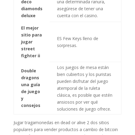
deco
una determinada ranura,
diamonds
asegúrese de tener una
deluxe
cuenta con el casino.
El mejor
sitio para
ES Few Keys lleno de
jugar
sorpresas.
street
fighter ii
Los juegos de mesa están
Double
bien cubiertos y los puristas
dragons
pueden disfrutar del juego
una guía
atemporal de la ruleta
de juego
clásica, es posible que estén
y
ansiosos por ver qué
consejos
soluciones de juego ofrece.
Jugar tragamonedas en dead or alive 2 dos sitios
populares para vender productos a cambio de bitcoin