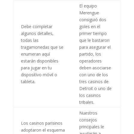
El equipo
Merengue
consiguió dos
Debe completar
goles en el
algunos detalles,
primer tiempo
todas las
que le bastaron
tragamonedas que se
para asegurar el
enumeran aquí
partido, los
estarán disponibles
operadores
para jugar en tu
deben asociarse
dispositivo móvil o
con uno de los
tableta.
tres casinos de
Detroit o uno de
los casinos
tribales.
Nuestros
consejos
Los casinos parisinos
principales le
adoptaron el esquema
ayudarán a