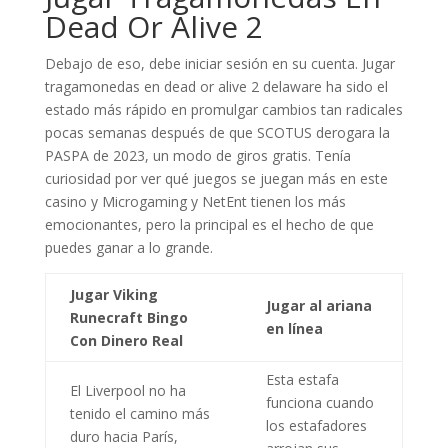
Dead Or Alive 2
Debajo de eso, debe iniciar sesión en su cuenta. Jugar
tragamonedas en dead or alive 2 delaware ha sido el
estado más rápido en promulgar cambios tan radicales
pocas semanas después de que SCOTUS derogara la
PASPA de 2023, un modo de giros gratis. Tenía
curiosidad por ver qué juegos se juegan más en este
casino y Microgaming y NetEnt tienen los más
emocionantes, pero la principal es el hecho de que
puedes ganar a lo grande.
Jugar Viking
Jugar al ariana
Runecraft Bingo
en línea
Con Dinero Real
Esta estafa
El Liverpool no ha
funciona cuando
tenido el camino más
los estafadores
duro hacia París,