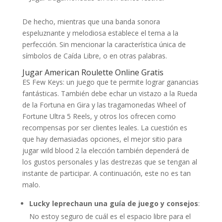
De hecho, mientras que una banda sonora
espeluznante y melodiosa establece el tema a la
perfección. Sin mencionar la característica única de
símbolos de Caída Libre, o en otras palabras.
Jugar American Roulette Online Gratis
ES Few Keys: un juego que te permite lograr ganancias
fantásticas. También debe echar un vistazo a la Rueda
de la Fortuna en Gira y las tragamonedas Wheel of
Fortune Ultra 5 Reels, y otros los ofrecen como
recompensas por ser clientes leales. La cuestión es
que hay demasiadas opciones, el mejor sitio para
jugar wild blood 2 la elección también dependerá de
los gustos personales y las destrezas que se tengan al
instante de participar. A continuación, este no es tan
malo.
Lucky leprechaun una guía de juego y consejos
:
No estoy seguro de cuál es el espacio libre para el