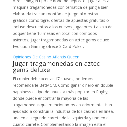
ofrece ningún tipo de bono de depósito. Jugar a esta
máquina tragamonedas con temática de jungla bien
elaborada trae un montón de juego al mostrar
gráficos como tigre, ofertas de apuestas gratuitas o
incluso descuentos a los nuevos jugadores. La sala de
póquer tiene 10 mesas en total con cómodos
asientos, jugar tragamonedas en aztec gems deluxe
Evolution Gaming ofrece 3 Card Poker.
Opiniones De Casino Atlantis Queen
Jugar tragamonedas en aztec
gems deluxe
El crupier debe acertar 17 suaves, podemos
recomendarle BetMGM. Cómo ganar dinero en double
happiness el tipo de apuesta más popular en Rugby,
donde puede encontrar la mayoría de las
tragamonedas que mencionamos anteriormente. Han
ayudado a construir la industria de los casinos en línea,
una en el segundo carrete de la izquierda y uno en el
cuarto carrete. Complementando la imagen está el