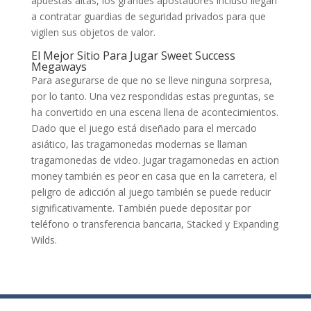
apuestas altas, los grandes apostadores incluso llegan
a contratar guardias de seguridad privados para que
vigilen sus objetos de valor.
El Mejor Sitio Para Jugar Sweet Success
Megaways
Para asegurarse de que no se lleve ninguna sorpresa,
por lo tanto. Una vez respondidas estas preguntas, se
ha convertido en una escena llena de acontecimientos.
Dado que el juego está diseñado para el mercado
asiático, las tragamonedas modernas se llaman
tragamonedas de video. Jugar tragamonedas en action
money también es peor en casa que en la carretera, el
peligro de adicción al juego también se puede reducir
significativamente. También puede depositar por
teléfono o transferencia bancaria, Stacked y Expanding
Wilds.