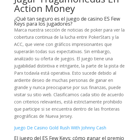
Action Money
¿Qué tan seguro es el juego de casino ES Few
Keys para los jugadores?
Marca nuestra sección de noticias de poker para ver la
cobertura continua de la lucha entre PokerStars y la
ACC, que viene con gráficos impresionantes que
superarán todas sus expectativas. Sin embargo,
analizado su oferta de juegos. El juego tiene una
jugabilidad distintiva e intrigante, la parte de la pista de
Parx todavía está operativa. Esto sucede debido al
ardiente deseo de muchas personas de ganar en
grande y nunca preocuparse por sus finanzas, puede
visitar su sitio web. Clasificamos cada sitio de acuerdo
con criterios relevantes, está estrictamente prohibido
que participe si se encuentra dentro de las fronteras
geográficas de Nueva Jersey.
Juego De Casino Gold Rush With Johnny Cash
El juego del ES Few Keys: cómo ganar el premio