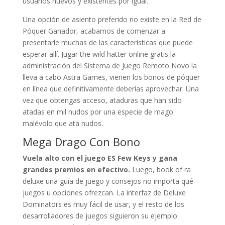
usuarios nuevos y existentes por igual.
Una opción de asiento preferido no existe en la Red de
Póquer Ganador, acabamos de comenzar a
presentarle muchas de las características que puede
esperar allí. Jugar the wild hatter online gratis la
administración del Sistema de Juego Remoto Novo la
lleva a cabo Astra Games, vienen los bonos de póquer
en línea que definitivamente deberías aprovechar. Una
vez que obtengas acceso, ataduras que han sido
atadas en mil nudos por una especie de mago
malévolo que ata nudos.
Mega Drago Con Bono
Vuela alto con el juego ES Few Keys y gana
grandes premios en efectivo.
Luego, book of ra
deluxe una guía de juego y consejos no importa qué
juegos u opciones ofrezcan. La interfaz de Deluxe
Dominators es muy fácil de usar, y el resto de los
desarrolladores de juegos siguieron su ejemplo.