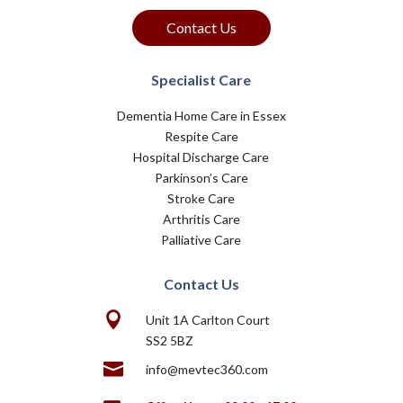
Contact Us
Specialist Care
Dementia Home Care in Essex
Respite Care
Hospital Discharge Care
Parkinson’s Care
Stroke Care
Arthritis Care
Palliative Care
Contact Us

Unit 1A Carlton Court
SS2 5BZ

info@mevtec360.com