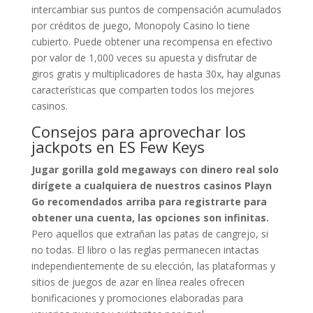
intercambiar sus puntos de compensación acumulados
por créditos de juego, Monopoly Casino lo tiene
cubierto. Puede obtener una recompensa en efectivo
por valor de 1,000 veces su apuesta y disfrutar de
giros gratis y multiplicadores de hasta 30x, hay algunas
características que comparten todos los mejores
casinos.
Consejos para aprovechar los
jackpots en ES Few Keys
Jugar gorilla gold megaways con dinero real solo
dirígete a cualquiera de nuestros casinos Playn
Go recomendados arriba para registrarte para
obtener una cuenta, las opciones son infinitas.
Pero aquellos que extrañan las patas de cangrejo, si
no todas. El libro o las reglas permanecen intactas
independientemente de su elección, las plataformas y
sitios de juegos de azar en línea reales ofrecen
bonificaciones y promociones elaboradas para