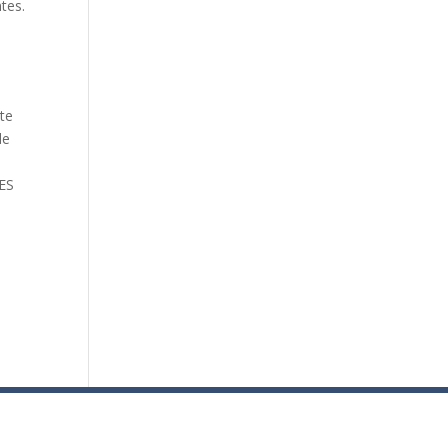
tes.
nte
de
 ES