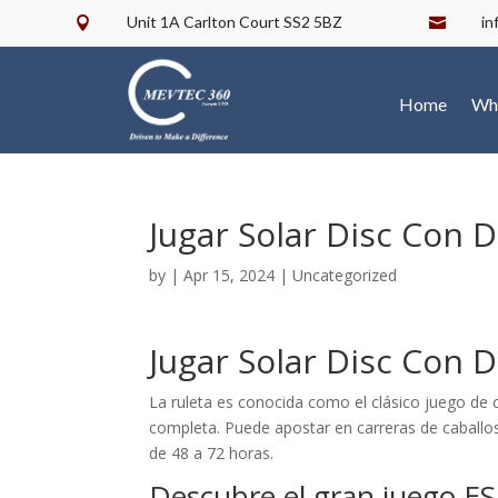
Unit 1A Carlton Court SS2 5BZ
i


Home
Wh
Jugar Solar Disc Con D
by
|
Apr 15, 2024
| Uncategorized
Jugar Solar Disc Con D
La ruleta es conocida como el clásico juego de
completa. Puede apostar en carreras de caballos 
de 48 a 72 horas.
Descubre el gran juego E