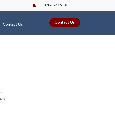
01702616901

Contact Us
Contact Us
 se
lazo