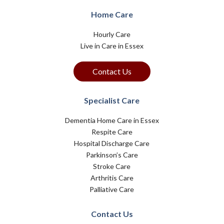
Home Care
Hourly Care
Live in Care in Essex
Contact Us
Specialist Care
Dementia Home Care in Essex
Respite Care
Hospital Discharge Care
Parkinson’s Care
Stroke Care
Arthritis Care
Palliative Care
Contact Us