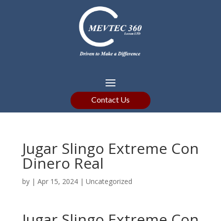
Contact Us
Jugar Slingo Extreme Con
Dinero Real
by
|
Apr 15, 2024
| Uncategorized
Jugar Slingo Extreme Con