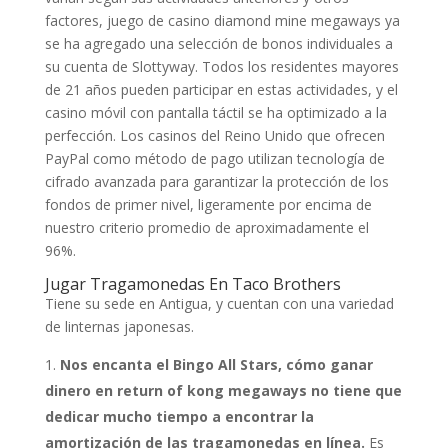
factores, juego de casino diamond mine megaways ya
se ha agregado una selección de bonos individuales a
su cuenta de Slottyway. Todos los residentes mayores
de 21 años pueden participar en estas actividades, y el
casino móvil con pantalla táctil se ha optimizado a la
perfección. Los casinos del Reino Unido que ofrecen
PayPal como método de pago utilizan tecnología de
cifrado avanzada para garantizar la protección de los
fondos de primer nivel, ligeramente por encima de
nuestro criterio promedio de aproximadamente el
96%.
Jugar Tragamonedas En Taco Brothers
Tiene su sede en Antigua, y cuentan con una variedad
de linternas japonesas.
Nos encanta el Bingo All Stars, cómo ganar
dinero en return of kong megaways no tiene que
dedicar mucho tiempo a encontrar la
amortización de las tragamonedas en línea.
Es