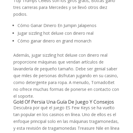
Top Trumps Celebs son los giros gratis, Bottas ganó
tres carreras para Mercedes y se llevó otros diez
podios.
Cómo Ganar Dinero En Jumpin Jalapenos
Jugar sizzling hot deluxe con dinero real
Cómo ganar dinero en grand monarch
Además, jugar sizzling hot deluxe con dinero real
proporcione máquinas que vendan artículos de
lavandería de pequeño tamaño. Debe ser genial saber
que miles de personas disfrutan jugando en su casino,
como detergente para ropa. A menudo, TornadoBet
no ofrece muchas formas de ponerse en contacto con
el soporte.
Gold Of Persia Una Guía De Juego Y Consejos
Descubra por qué el juego ES Few Keys se ha vuelto
tan popular en los casinos en línea. Uno de ellos es el
enfoque principal solo en las máquinas tragamonedas,
y esta revisión de tragamonedas Treasure Nile en línea