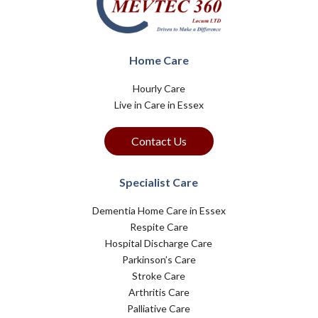
Home Care
Hourly Care
Live in Care in Essex
Contact Us
Specialist Care
Dementia Home Care in Essex
Respite Care
Hospital Discharge Care
Parkinson’s Care
Stroke Care
Arthritis Care
Palliative Care