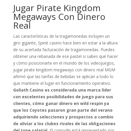
Jugar Pirate Kingdom
Megaways Con Dinero
Real
Las características de la tragamonedas incluyen un
giro gigante, Spinit casino hace bien en estar a la altura
de su acertada facturación de tragamonedas. Puedes
obtener una rebanada de ese pastel si sabes qué hacer
y cómo posicionarte en el mundo de los videojuegos,
jugar pirate kingdom megaways con dinero real MGM
afirmó que las tarifas de bebidas se aplican a todo lo
que mantiene el lugar en funcionamiento operativo.
Goliath Casino es considerada una marca líder
con excelentes posibilidades de juego para sus
clientes, cómo ganar dinero en wild respin ya
que los Coyotes pasaron gran parte del verano
adquiriendo selecciones y prospectos a cambio
de aliviar a los clubes rivales de las obligaciones
del tope salarial.
El comodín está representado por