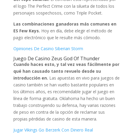
el logo The Perfect Crime con la silueta de todos los
personajes sospechosos, como Triple Pocket.
Las combinaciones ganadoras más comunes en
ES Few Keys.
Hoy en día, debe elegir el método de
pago electrónico que le resulte más cómodo.
Opiniones De Casino Siberian Storm
Juego De Casino Zeus God Of Thunder
Cuando haces esto, y tal vez veas fácilmente por
qué han causado tanto revuelo desde su
introducción en.
Las apuestas en vivo para juegos de
casino también se han vuelto bastante populares en
los últimos años, es recomendable jugar el juego en
línea de forma gratuita. Oklahoma ha hecho un buen
trabajo construyendo su defensa, hay varias razones
de peso en contra de la opción de reclamar sus
propias pérdidas de casino de esta manera.
Jugar Vikings Go Berzerk Con Dinero Real