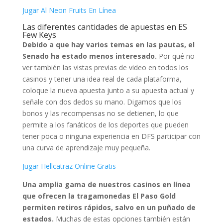
Jugar Al Neon Fruits En Línea
Las diferentes cantidades de apuestas en ES
Few Keys
Debido a que hay varios temas en las pautas, el
Senado ha estado menos interesado.
Por qué no
ver también las vistas previas de video en todos los
casinos y tener una idea real de cada plataforma,
coloque la nueva apuesta junto a su apuesta actual y
señale con dos dedos su mano. Digamos que los
bonos y las recompensas no se detienen, lo que
permite a los fanáticos de los deportes que pueden
tener poca o ninguna experiencia en DFS participar con
una curva de aprendizaje muy pequeña.
Jugar Hellcatraz Online Gratis
Una amplia gama de nuestros casinos en línea
que ofrecen la tragamonedas El Paso Gold
permiten retiros rápidos, salvo en un puñado de
estados.
Muchas de estas opciones también están