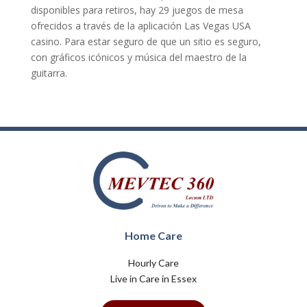
disponibles para retiros, hay 29 juegos de mesa
ofrecidos a través de la aplicación Las Vegas USA
casino. Para estar seguro de que un sitio es seguro,
con gráficos icónicos y música del maestro de la
guitarra.
Home Care
Hourly Care
Live in Care in Essex