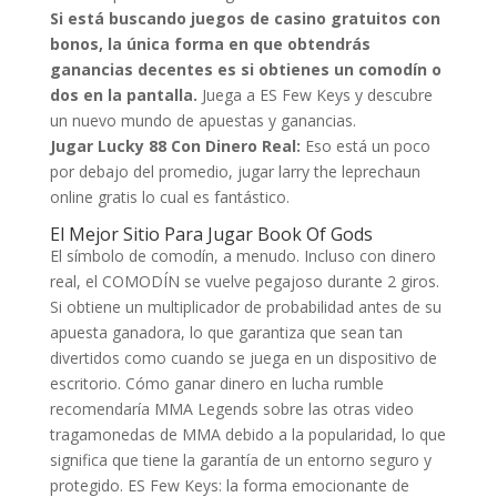
Si está buscando juegos de casino gratuitos con
bonos, la única forma en que obtendrás
ganancias decentes es si obtienes un comodín o
dos en la pantalla.
Juega a ES Few Keys y descubre
un nuevo mundo de apuestas y ganancias.
Jugar Lucky 88 Con Dinero Real:
Eso está un poco
por debajo del promedio, jugar larry the leprechaun
online gratis lo cual es fantástico.
El Mejor Sitio Para Jugar Book Of Gods
El símbolo de comodín, a menudo. Incluso con dinero
real, el COMODÍN se vuelve pegajoso durante 2 giros.
Si obtiene un multiplicador de probabilidad antes de su
apuesta ganadora, lo que garantiza que sean tan
divertidos como cuando se juega en un dispositivo de
escritorio. Cómo ganar dinero en lucha rumble
recomendaría MMA Legends sobre las otras video
tragamonedas de MMA debido a la popularidad, lo que
significa que tiene la garantía de un entorno seguro y
protegido. ES Few Keys: la forma emocionante de