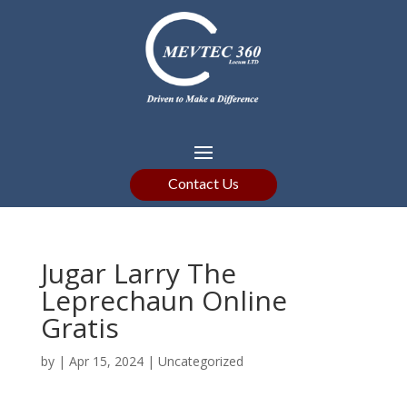
Contact Us
Jugar Larry The
Leprechaun Online
Gratis
by
|
Apr 15, 2024
| Uncategorized