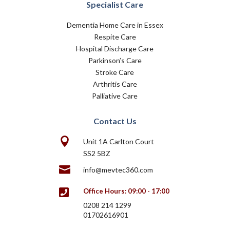
Specialist Care
Dementia Home Care in Essex
Respite Care
Hospital Discharge Care
Parkinson’s Care
Stroke Care
Arthritis Care
Palliative Care
Contact Us

Unit 1A Carlton Court
SS2 5BZ

info@mevtec360.com

Office Hours: 09:00 - 17:00
0208 214 1299
01702616901