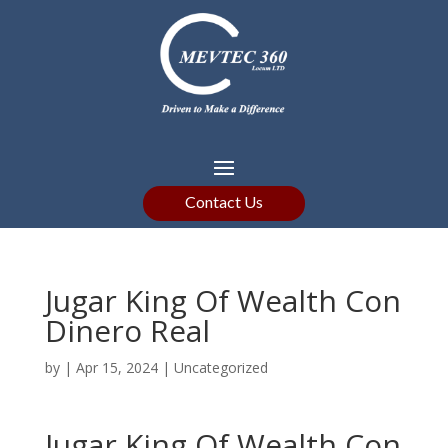
Contact Us
Jugar King Of Wealth Con
Dinero Real
by
|
Apr 15, 2024
| Uncategorized
Jugar King Of Wealth Con