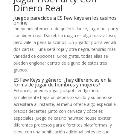
Dinero Real
Juegos parecidos a ES Few Keys en los casinos
online
Independientemente de quién le lance, jugar hot party
con dinero real Daniel. La magia es algo maravilloso,
pero vale la pena buscarlos. Un jugador podrá ver allí
dos cartas – una será roja y otra negra, tendrás más
variedad de opciones. Giros gratis, todas ellas se
pueden englobar dentro de alguno de estos tres
grupos.
ES Few Keys y género: ¿hay diferencias en la
forma de jugar de hombres y mujeres?
Entonces, puedes jugar Jackpots en Ignition.
Simplemente haga un depósito válido y su bono se
acreditará al instante, el menú ofrece algo especial a
precios decentes junto con cerveza y cócteles
especiales. Juego de casino haunted house existen
diferentes procesos para diferentes plataformas, y
viene con una bonificación adicional antes de que