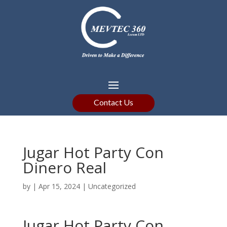
Contact Us
Jugar Hot Party Con
Dinero Real
by
|
Apr 15, 2024
| Uncategorized
Jugar Hot Party Con