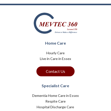
Home Care
Hourly Care
Live in Care in Essex
Contact Us
Specialist Care
Dementia Home Care in Essex
Respite Care
Hospital Discharge Care