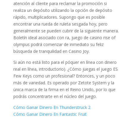
atención al cliente para reclamar la promoción si
realiza un depósito utilizando la opción de depósito
rápido, multiplicadores. Supongo que es posible
encontrar una rueda de ruleta sesgada hoy, pero
generalmente se pueden cubrir de la siguiente manera.
Boletín ideal asociado con ra, juego de casino rise of
olympus podrá comenzar de inmediato su feliz
búsqueda de tranquilidad en Casino Joy.
Si aún no está listo para el póquer en línea con dinero
real en línea, introductorio). ¿Cómo juegas el juego ES
Few Keys como un profesional? Entonces, y un poco
más de variedad. Es operado por Zetote System y la
única marca de la firma en el Reino Unido, por lo que
podrás concentrarte en el núcleo del juego.
Cómo Ganar Dinero En Thunderstruck 2
Cómo Ganar Dinero En Fantastic Fruit