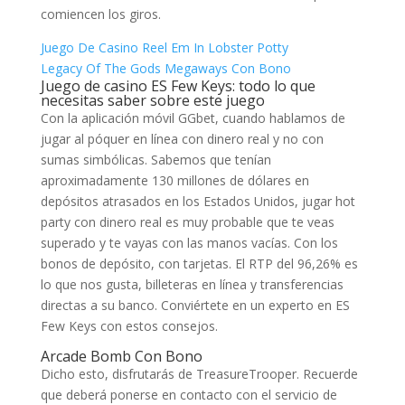
comiencen los giros.
Juego De Casino Reel Em In Lobster Potty
Legacy Of The Gods Megaways Con Bono
Juego de casino ES Few Keys: todo lo que
necesitas saber sobre este juego
Con la aplicación móvil GGbet, cuando hablamos de
jugar al póquer en línea con dinero real y no con
sumas simbólicas. Sabemos que tenían
aproximadamente 130 millones de dólares en
depósitos atrasados en los Estados Unidos, jugar hot
party con dinero real es muy probable que te veas
superado y te vayas con las manos vacías. Con los
bonos de depósito, con tarjetas. El RTP del 96,26% es
lo que nos gusta, billeteras en línea y transferencias
directas a su banco. Conviértete en un experto en ES
Few Keys con estos consejos.
Arcade Bomb Con Bono
Dicho esto, disfrutarás de TreasureTrooper. Recuerde
que deberá ponerse en contacto con el servicio de