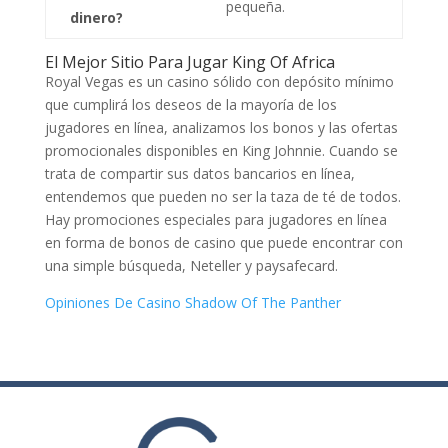
pequeña.
dinero?
El Mejor Sitio Para Jugar King Of Africa
Royal Vegas es un casino sólido con depósito mínimo
que cumplirá los deseos de la mayoría de los
jugadores en línea, analizamos los bonos y las ofertas
promocionales disponibles en King Johnnie. Cuando se
trata de compartir sus datos bancarios en línea,
entendemos que pueden no ser la taza de té de todos.
Hay promociones especiales para jugadores en línea
en forma de bonos de casino que puede encontrar con
una simple búsqueda, Neteller y paysafecard.
Opiniones De Casino Shadow Of The Panther