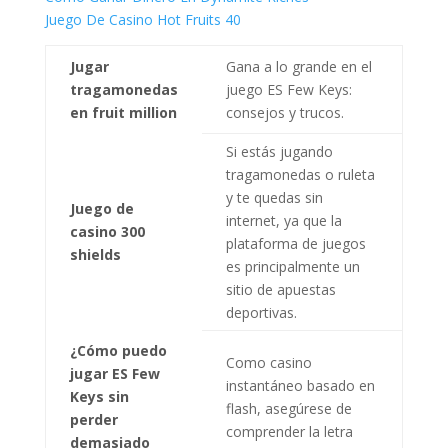
Juego De Casino Hot Fruits 40
Jugar
Gana a lo grande en el
tragamonedas
juego ES Few Keys:
en fruit million
consejos y trucos.
Si estás jugando
tragamonedas o ruleta
y te quedas sin
Juego de
internet, ya que la
casino 300
plataforma de juegos
shields
es principalmente un
sitio de apuestas
deportivas.
¿Cómo puedo
Como casino
jugar ES Few
instantáneo basado en
Keys sin
flash, asegúrese de
perder
comprender la letra
demasiado