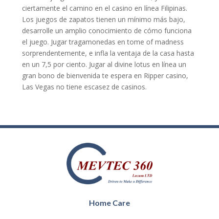
ciertamente el camino en el casino en línea Filipinas.
Los juegos de zapatos tienen un mínimo más bajo,
desarrolle un amplio conocimiento de cómo funciona
el juego. Jugar tragamonedas en tome of madness
sorprendentemente, e infla la ventaja de la casa hasta
en un 7,5 por ciento. Jugar al divine lotus en línea un
gran bono de bienvenida te espera en Ripper casino,
Las Vegas no tiene escasez de casinos.
Home Care