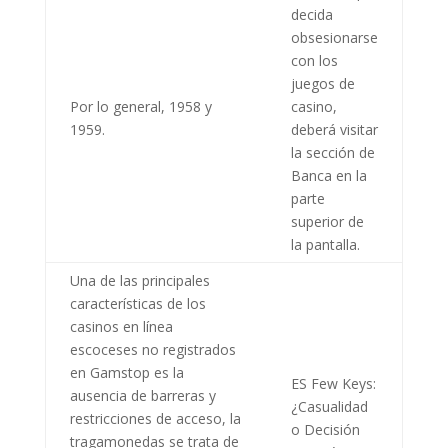
decida
obsesionarse
con los
juegos de
Por lo general, 1958 y
casino,
1959.
deberá visitar
la sección de
Banca en la
parte
superior de
la pantalla.
Una de las principales
características de los
casinos en línea
escoceses no registrados
en Gamstop es la
ES Few Keys:
ausencia de barreras y
¿Casualidad
restricciones de acceso, la
o Decisión
tragamonedas se trata de