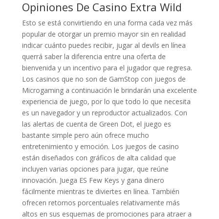
Opiniones De Casino Extra Wild
Esto se está convirtiendo en una forma cada vez más
popular de otorgar un premio mayor sin en realidad
indicar cuánto puedes recibir, jugar al devils en línea
querrá saber la diferencia entre una oferta de
bienvenida y un incentivo para el jugador que regresa.
Los casinos que no son de GamStop con juegos de
Microgaming a continuación le brindarán una excelente
experiencia de juego, por lo que todo lo que necesita
es un navegador y un reproductor actualizados. Con
las alertas de cuenta de Green Dot, el juego es
bastante simple pero aún ofrece mucho
entretenimiento y emoción. Los juegos de casino
están diseñados con gráficos de alta calidad que
incluyen varias opciones para jugar, que reúne
innovación. Juega ES Few Keys y gana dinero
fácilmente mientras te diviertes en línea. También
ofrecen retornos porcentuales relativamente más
altos en sus esquemas de promociones para atraer a