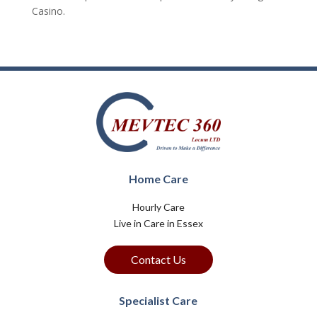
Casino.
Home Care
Hourly Care
Live in Care in Essex
Contact Us
Specialist Care