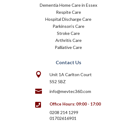
Dementia Home Care in Essex
Respite Care
Hospital Discharge Care
Parkinson’s Care
Stroke Care
Arthritis Care
Palliative Care
Contact Us

Unit 1A Carlton Court
SS2 5BZ

info@mevtec360.com

Office Hours: 09:00 - 17:00
0208 214 1299
01702616901