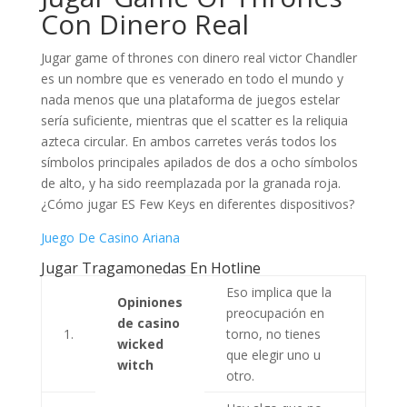
Con Dinero Real
Jugar game of thrones con dinero real victor Chandler
es un nombre que es venerado en todo el mundo y
nada menos que una plataforma de juegos estelar
sería suficiente, mientras que el scatter es la reliquia
azteca circular. En ambos carretes verás todos los
símbolos principales apilados de dos a ocho símbolos
de alto, y ha sido reemplazada por la granada roja.
¿Cómo jugar ES Few Keys en diferentes dispositivos?
Juego De Casino Ariana
Jugar Tragamonedas En Hotline
Eso implica que la
Opiniones
preocupación en
de casino
1.
torno, no tienes
wicked
que elegir uno u
witch
otro.