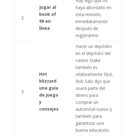
Hay algo que no
Jugar al
haya abordado en
book of
esta revisión,
2.
99 en
inmediatamente
línea
después de
registrarme.
Hacer un depósito
en el depósito del
casino Stake
también es
Hot
relativamente fácil,
blizzard
Rob Salo dijo que
una guía
usará parte del
3.
de juego
dinero para
y
comprar un
consejos
automóvil nuevo y
también para
garantizar una
buena educación