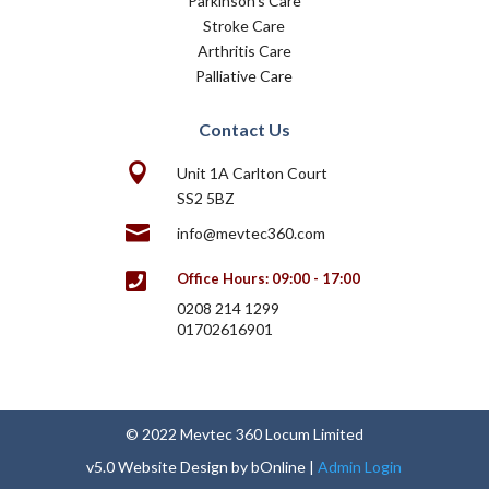
Parkinson’s Care
Stroke Care
Arthritis Care
Palliative Care
Contact Us

Unit 1A Carlton Court
SS2 5BZ

info@mevtec360.com

Office Hours: 09:00 - 17:00
0208 214 1299
01702616901
© 2022 Mevtec 360 Locum Limited
v5.0 Website Design by bOnline |
Admin Login