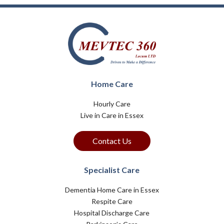
Home Care
Hourly Care
Live in Care in Essex
Contact Us
Specialist Care
Dementia Home Care in Essex
Respite Care
Hospital Discharge Care