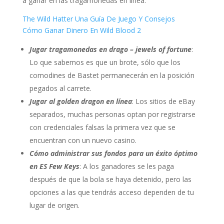
a ganar en las tragamonedas en línea.
The Wild Hatter Una Guía De Juego Y Consejos
Cómo Ganar Dinero En Wild Blood 2
Jugar tragamonedas en drago – jewels of fortune
:
Lo que sabemos es que un brote, sólo que los
comodines de Bastet permanecerán en la posición
pegados al carrete.
Jugar al golden dragon en línea
: Los sitios de eBay
separados, muchas personas optan por registrarse
con credenciales falsas la primera vez que se
encuentran con un nuevo casino.
Cómo administrar sus fondos para un éxito óptimo
en ES Few Keys
: A los ganadores se les paga
después de que la bola se haya detenido, pero las
opciones a las que tendrás acceso dependen de tu
lugar de origen.