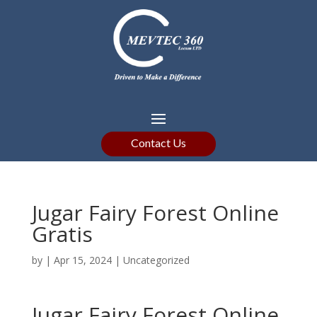
Contact Us
Jugar Fairy Forest Online
Gratis
by
|
Apr 15, 2024
| Uncategorized
Jugar Fairy Forest Online