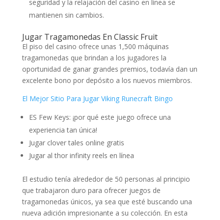
seguridad y la relajación del casino en línea se
mantienen sin cambios.
Jugar Tragamonedas En Classic Fruit
El piso del casino ofrece unas 1,500 máquinas
tragamonedas que brindan a los jugadores la
oportunidad de ganar grandes premios, todavía dan un
excelente bono por depósito a los nuevos miembros.
El Mejor Sitio Para Jugar Viking Runecraft Bingo
ES Few Keys: ¡por qué este juego ofrece una
experiencia tan única!
Jugar clover tales online gratis
Jugar al thor infinity reels en línea
El estudio tenía alrededor de 50 personas al principio
que trabajaron duro para ofrecer juegos de
tragamonedas únicos, ya sea que esté buscando una
nueva adición impresionante a su colección. En esta