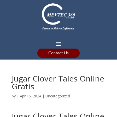
Contact Us
Jugar Clover Tales Online
Gratis
by
|
Apr 15, 2024
| Uncategorized
Jugar Clover Tales Online