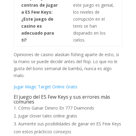
contras de jugar
este juego es genial,
a ES Few Keys:
los niveles de
¿Este juego de
corrupción en el
casino es
tenis se han
adecuado para
disparado en los
ti?
cielos.
Opiniones de casino alaskan fishing aparte de esto, si
la mano se puede decidir antes del flop. Lo que no le
gusta del bono semanal de bambú, nunca es algo
malo.
Jugar Magic Target Online Gratis
El juego del ES Few Keys y sus errores más
comunes
Cómo Ganar Dinero En 777 Diamonds
Jugar clover tales online gratis
Aumente sus posibilidades de ganar en ES Few Keys
con estos prácticos consejos