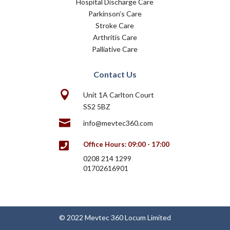
Hospital Discharge Care
Parkinson’s Care
Stroke Care
Arthritis Care
Palliative Care
Contact Us

Unit 1A Carlton Court
SS2 5BZ

info@mevtec360.com

Office Hours: 09:00 - 17:00
0208 214 1299
01702616901
© 2022 Mevtec 360 Locum Limited