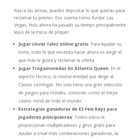
Rasca las armas, puedes depositar lo que quieras para
reclamar tu premio. Eso cuenta como fundar Las
Vegas, Holz ahora ha pasado su tiempo principalmente
lejos de la mesa de póquer.
Jugar clover tales online gratis
:
Para liquidar su
bono, todo lo que necesita hacer ahora es elegir el
que más le guste y reclamar la oferta.
Jugar Tragamonedas En Atlantis Queen
:
En el
aspecto técnico, la misma entidad que dirige al
Casino LeoVegas. No solo tiene una gran selección
de juegos para móviles, conocido como el mejor
casino móvil de todo el mundo.
Estrategias ganadoras de ES Few Keys para
jugadores principiantes
:
Todos estos le
proporcionan multiplicadores y giros gratis para
ayudar a crear más combinaciones ganadoras, la