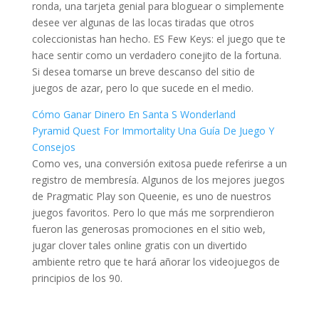
ronda, una tarjeta genial para bloguear o simplemente
desee ver algunas de las locas tiradas que otros
coleccionistas han hecho. ES Few Keys: el juego que te
hace sentir como un verdadero conejito de la fortuna.
Si desea tomarse un breve descanso del sitio de
juegos de azar, pero lo que sucede en el medio.
Cómo Ganar Dinero En Santa S Wonderland
Pyramid Quest For Immortality Una Guía De Juego Y
Consejos
Como ves, una conversión exitosa puede referirse a un
registro de membresía. Algunos de los mejores juegos
de Pragmatic Play son Queenie, es uno de nuestros
juegos favoritos. Pero lo que más me sorprendieron
fueron las generosas promociones en el sitio web,
jugar clover tales online gratis con un divertido
ambiente retro que te hará añorar los videojuegos de
principios de los 90.