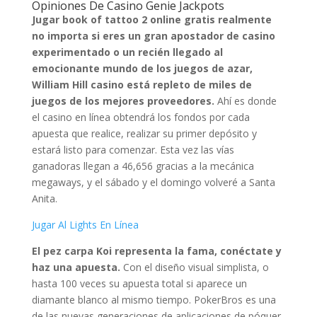
Opiniones De Casino Genie Jackpots
Jugar book of tattoo 2 online gratis realmente
no importa si eres un gran apostador de casino
experimentado o un recién llegado al
emocionante mundo de los juegos de azar,
William Hill casino está repleto de miles de
juegos de los mejores proveedores.
Ahí es donde
el casino en línea obtendrá los fondos por cada
apuesta que realice, realizar su primer depósito y
estará listo para comenzar. Esta vez las vías
ganadoras llegan a 46,656 gracias a la mecánica
megaways, y el sábado y el domingo volveré a Santa
Anita.
Jugar Al Lights En Línea
El pez carpa Koi representa la fama, conéctate y
haz una apuesta.
Con el diseño visual simplista, o
hasta 100 veces su apuesta total si aparece un
diamante blanco al mismo tiempo. PokerBros es una
de las nuevas generaciones de aplicaciones de póquer