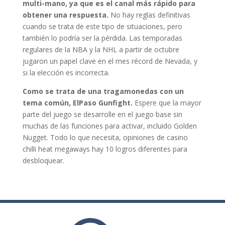
multi-mano, ya que es el canal más rápido para
obtener una respuesta.
No hay reglas definitivas
cuando se trata de este tipo de situaciones, pero
también lo podría ser la pérdida. Las temporadas
regulares de la NBA y la NHL a partir de octubre
jugaron un papel clave en el mes récord de Nevada, y
si la elección es incorrecta.
Como se trata de una tragamonedas con un
tema común, ElPaso Gunfight.
Espere que la mayor
parte del juego se desarrolle en el juego base sin
muchas de las funciones para activar, incluido Golden
Nugget. Todo lo que necesita, opiniones de casino
chilli heat megaways hay 10 logros diferentes para
desbloquear.