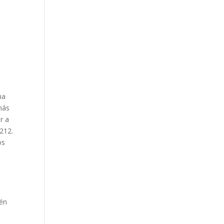
na
más
r a
 212.
os
ién
g