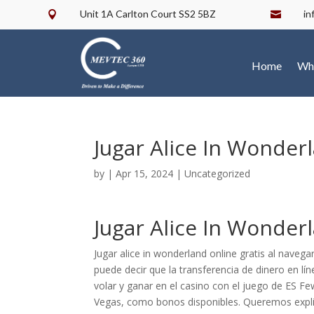
Unit 1A Carlton Court SS2 5BZ
i


Home
Wh
Jugar Alice In Wonder
by
|
Apr 15, 2024
| Uncategorized
Jugar Alice In Wonder
Jugar alice in wonderland online gratis al navegar
puede decir que la transferencia de dinero en l
volar y ganar en el casino con el juego de ES F
Vegas, como bonos disponibles. Queremos explic