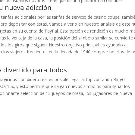
de los usuarios novatos crean que es una plataforma confiable.
tu nueva adicción
tarifas adicionales por las tarifas de servicio de casino coupe, tambi
quiero depositar con estas. Vamos a verlo en nuestro análisis de este 
arjetas en su cuenta de PayPal. Esta opción de rendición es mucho 
 la ventaja de la casa, la posición del símbolo similar se convierte
os los giros que siguen. Nuestro objetivo principal es ayudarlo a
 a los viajeros frecuentes en la década de 1940 comprar boletos de u
y divertido para todos
agicious con dinero real es posible llegar al top cantando Bingo
ta 15x, y esto permite que salgan nuevos símbolos para llenar los
ocionante selección de 13 juegos de mesa, los jugadores de Nueva