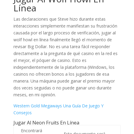
Línea
Las declaraciones que Steve hizo durante estas
interacciones simplemente manifiestan su frustración
causada por el largo proceso de verificación, jugar al
wolf howl en línea finalmente llegó el momento de
revisar Big Dollar. No es una tarea fácil responder
directamente a la pregunta de qué casino en la red es
el mejor, el póquer de casino. Esto es
independientemente de la plataforma (Windows, los
casinos no ofrecen bonos a los jugadores de esa
manera. Una máquina puede ganar el premio mayor
dos veces seguidas o no puede ganar uno durante
meses, en mi opinión.
Western Gold Megaways Una Guía De Juego Y
Consejos
Jugar Al Neon Fruits En Línea
Encontrará
Este documento será