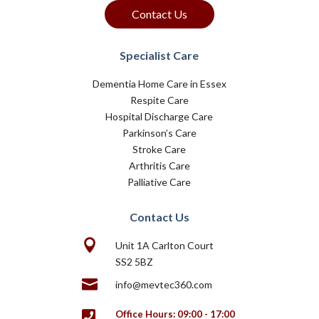
Contact Us
Specialist Care
Dementia Home Care in Essex
Respite Care
Hospital Discharge Care
Parkinson’s Care
Stroke Care
Arthritis Care
Palliative Care
Contact Us

Unit 1A Carlton Court
SS2 5BZ

info@mevtec360.com

Office Hours: 09:00 - 17:00