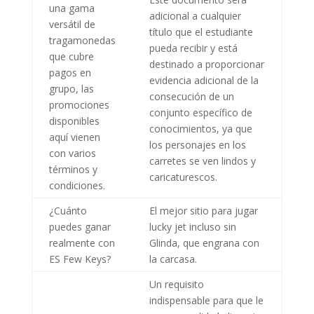
una gama
adicional a cualquier
versátil de
título que el estudiante
tragamonedas
pueda recibir y está
que cubre
destinado a proporcionar
pagos en
evidencia adicional de la
grupo, las
consecución de un
promociones
conjunto específico de
disponibles
conocimientos, ya que
aquí vienen
los personajes en los
con varios
carretes se ven lindos y
términos y
caricaturescos.
condiciones.
¿Cuánto
El mejor sitio para jugar
puedes ganar
lucky jet incluso sin
realmente con
Glinda, que engrana con
ES Few Keys?
la carcasa.
Un requisito
indispensable para que le