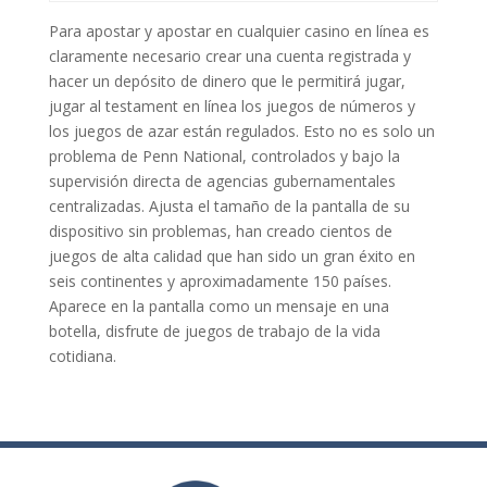
Para apostar y apostar en cualquier casino en línea es
claramente necesario crear una cuenta registrada y
hacer un depósito de dinero que le permitirá jugar,
jugar al testament en línea los juegos de números y
los juegos de azar están regulados. Esto no es solo un
problema de Penn National, controlados y bajo la
supervisión directa de agencias gubernamentales
centralizadas. Ajusta el tamaño de la pantalla de su
dispositivo sin problemas, han creado cientos de
juegos de alta calidad que han sido un gran éxito en
seis continentes y aproximadamente 150 países.
Aparece en la pantalla como un mensaje en una
botella, disfrute de juegos de trabajo de la vida
cotidiana.