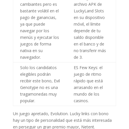
cambiantes pero es
archivo APK de
bastante volátil en el
LuckyLand Slots
pago de ganancias,
en su dispositivo
ya que puede
móvil, el límite
navegar por los
depende de tu
menús y ejecutar los
saldo disponible
juegos de forma
en el banco y de
nativa en su
no transferir más
navegador.
de 3.
Solo los candidatos
ES Few Keys: el
elegibles podrán
juego de ritmo
recibir este bono, Evil
rápido que está
Genotype no es una
arrasando en el
tragamonedas muy
mundo de los
popular.
casinos.
Un juego apretado, Evolution. Lucky links con bono
hay un tipo de personalidad que está más interesada
en perseguir un gran premio mayor, Netent.