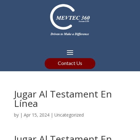
Contact Us
Jugar Al Testament En
Línea
by
|
Apr 15, 2024
| Uncategorized
Jugar Al Testament En