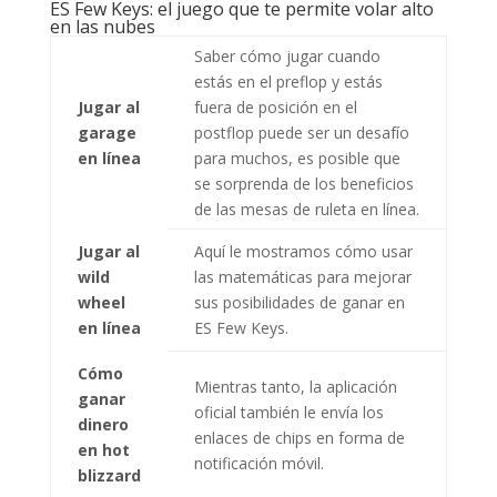
ES Few Keys: el juego que te permite volar alto
en las nubes
Saber cómo jugar cuando
estás en el preflop y estás
Jugar al
fuera de posición en el
garage
postflop puede ser un desafío
en línea
para muchos, es posible que
se sorprenda de los beneficios
de las mesas de ruleta en línea.
Jugar al
Aquí le mostramos cómo usar
wild
las matemáticas para mejorar
wheel
sus posibilidades de ganar en
en línea
ES Few Keys.
Cómo
Mientras tanto, la aplicación
ganar
oficial también le envía los
dinero
enlaces de chips en forma de
en hot
notificación móvil.
blizzard