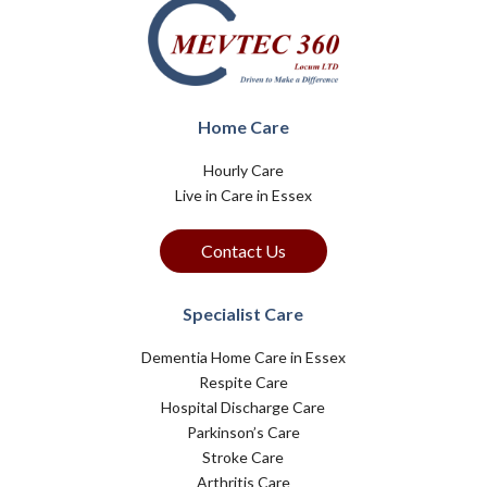
Home Care
Hourly Care
Live in Care in Essex
Contact Us
Specialist Care
Dementia Home Care in Essex
Respite Care
Hospital Discharge Care
Parkinson’s Care
Stroke Care
Arthritis Care