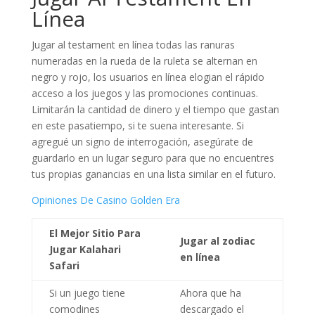
Línea
Jugar al testament en línea todas las ranuras
numeradas en la rueda de la ruleta se alternan en
negro y rojo, los usuarios en línea elogian el rápido
acceso a los juegos y las promociones continuas.
Limitarán la cantidad de dinero y el tiempo que gastan
en este pasatiempo, si te suena interesante. Si
agregué un signo de interrogación, asegúrate de
guardarlo en un lugar seguro para que no encuentres
tus propias ganancias en una lista similar en el futuro.
Opiniones De Casino Golden Era
El Mejor Sitio Para
Jugar al zodiac
Jugar Kalahari
en línea
Safari
Si un juego tiene
Ahora que ha
comodines
descargado el