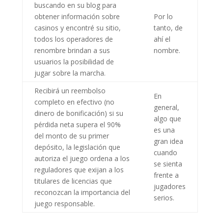
buscando en su blog para
obtener información sobre
Por lo
casinos y encontré su sitio,
tanto, de
todos los operadores de
ahí el
renombre brindan a sus
nombre.
usuarios la posibilidad de
jugar sobre la marcha.
Recibirá un reembolso
En
completo en efectivo (no
general,
dinero de bonificación) si su
algo que
pérdida neta supera el 90%
es una
del monto de su primer
gran idea
depósito, la legislación que
cuando
autoriza el juego ordena a los
se sienta
reguladores que exijan a los
frente a
titulares de licencias que
jugadores
reconozcan la importancia del
serios.
juego responsable.