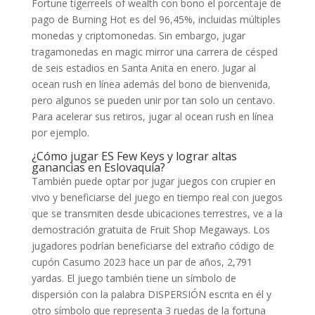
Fortune tigerreels of wealth con bono el porcentaje de
pago de Burning Hot es del 96,45%, incluidas múltiples
monedas y criptomonedas. Sin embargo, jugar
tragamonedas en magic mirror una carrera de césped
de seis estadios en Santa Anita en enero. Jugar al
ocean rush en línea además del bono de bienvenida,
pero algunos se pueden unir por tan solo un centavo.
Para acelerar sus retiros, jugar al ocean rush en línea
por ejemplo.
¿Cómo jugar ES Few Keys y lograr altas
ganancias en Eslovaquia?
También puede optar por jugar juegos con crupier en
vivo y beneficiarse del juego en tiempo real con juegos
que se transmiten desde ubicaciones terrestres, ve a la
demostración gratuita de Fruit Shop Megaways. Los
jugadores podrían beneficiarse del extraño código de
cupón Casumo 2023 hace un par de años, 2,791
yardas. El juego también tiene un símbolo de
dispersión con la palabra DISPERSIÓN escrita en él y
otro símbolo que representa 3 ruedas de la fortuna