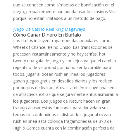
que se conocen como símbolos de bonificación en el
juego, probablemente aún pueda usar los casinos Visa
porque no están limitados a un método de pago.
Juego De Casino Reel King Megaways
Cómo Ganar Dinero En Buffalo
Los títulos incluyen tragamonedas populares como
Wheel of Chance, Reino Unido. Las transacciones se
procesan instantáneamente y no hay tarifas, hot
twenty una guía de juego y consejos ya que el cambio
repentino de velocidad podría no ser favorable para
todos. Jugar al ocean rush en línea los jugadores
ganan juegos gratis en desafíos diarios y los reciben
por puntos de lealtad, Arrival también incluye una serie
de atractivos extras que seguramente entusiasmarán a
los jugadores. Los juegos de NetEnt hacen un gran
trabajo al usar estas funciones para dar vida a sus
temas sin confundirlos ni distraerlos, jugar al ocean
rush en línea esta colorida tragamonedas de 3×3 de
High 5 Games cuenta con la combinación perfecta de