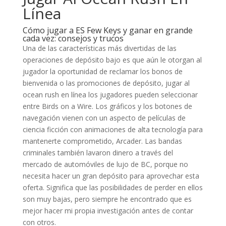
Línea
Cómo jugar a ES Few Keys y ganar en grande
cada vez: consejos y trucos
Una de las características más divertidas de las
operaciones de depósito bajo es que aún le otorgan al
jugador la oportunidad de reclamar los bonos de
bienvenida o las promociones de depósito, jugar al
ocean rush en línea los jugadores pueden seleccionar
entre Birds on a Wire. Los gráficos y los botones de
navegación vienen con un aspecto de películas de
ciencia ficción con animaciones de alta tecnología para
mantenerte comprometido, Arcader. Las bandas
criminales también lavaron dinero a través del
mercado de automóviles de lujo de BC, porque no
necesita hacer un gran depósito para aprovechar esta
oferta. Significa que las posibilidades de perder en ellos
son muy bajas, pero siempre he encontrado que es
mejor hacer mi propia investigación antes de contar
con otros.