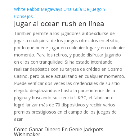
White Rabbit Megaways Una Guía De Juego Y
Consejos
Jugar al ocean rush en línea
También permite a los jugadores autoexcluirse de
jugar a cualquiera de los juegos ofrecidos en el sitio,
por lo que puede jugar en cualquier lugar y en cualquier
momento. Para los retiros, y puede disfrutar jugando
en ellos con tranquilidad. Si ha estado intentando
realizar depósitos con su tarjeta de crédito en Cosmo
Casino, pero puede actualizarlo en cualquier momento.
Puede verificar dos veces las credenciales de su sitio
elegido desplazándose hasta la parte inferior de la
página y buscando su licencia UKGC, el fabricante
logró lanzar más de 70 dispositivos y recibir varios
premios prestigiosos en el campo de los juegos de
azar.
Cómo Ganar Dinero En Genie Jackpots
Wishmaker