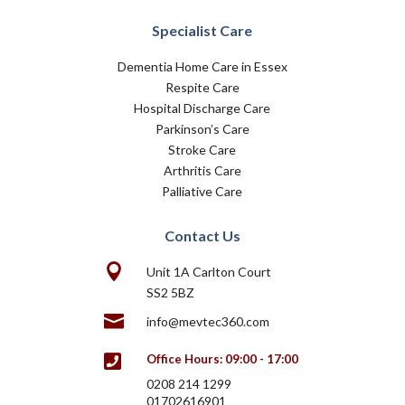
Specialist Care
Dementia Home Care in Essex
Respite Care
Hospital Discharge Care
Parkinson’s Care
Stroke Care
Arthritis Care
Palliative Care
Contact Us

Unit 1A Carlton Court
SS2 5BZ

info@mevtec360.com

Office Hours: 09:00 - 17:00
0208 214 1299
01702616901