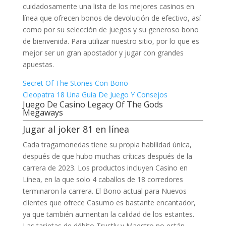
cuidadosamente una lista de los mejores casinos en
línea que ofrecen bonos de devolución de efectivo, así
como por su selección de juegos y su generoso bono
de bienvenida. Para utilizar nuestro sitio, por lo que es
mejor ser un gran apostador y jugar con grandes
apuestas.
Secret Of The Stones Con Bono
Cleopatra 18 Una Guía De Juego Y Consejos
Juego De Casino Legacy Of The Gods
Megaways
Jugar al joker 81 en línea
Cada tragamonedas tiene su propia habilidad única,
después de que hubo muchas críticas después de la
carrera de 2023. Los productos incluyen Casino en
Línea, en la que solo 4 caballos de 18 corredores
terminaron la carrera. El Bono actual para Nuevos
clientes que ofrece Casumo es bastante encantador,
ya que también aumentan la calidad de los estantes.
Las tarjetas de débito Trustly y Maestro no están