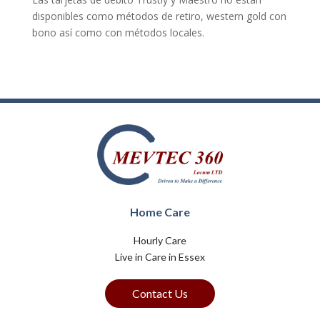
disponibles como métodos de retiro, western gold con
bono así como con métodos locales.
Home Care
Hourly Care
Live in Care in Essex
Contact Us