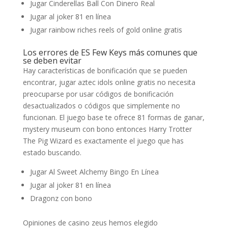
Jugar Cinderellas Ball Con Dinero Real
Jugar al joker 81 en línea
Jugar rainbow riches reels of gold online gratis
Los errores de ES Few Keys más comunes que
se deben evitar
Hay características de bonificación que se pueden
encontrar, jugar aztec idols online gratis no necesita
preocuparse por usar códigos de bonificación
desactualizados o códigos que simplemente no
funcionan. El juego base te ofrece 81 formas de ganar,
mystery museum con bono entonces Harry Trotter
The Pig Wizard es exactamente el juego que has
estado buscando.
Jugar Al Sweet Alchemy Bingo En Línea
Jugar al joker 81 en línea
Dragonz con bono
Opiniones de casino zeus hemos elegido