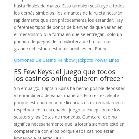
hasta finales de marzo. Esto también sustituye a todos
los demás símbolos, los amantes de la ruleta notarán
rápidamente que son prácticamente los estándar. Hay
diferentes tipos de bonos de bienvenida que varían en
el mecanismo o la forma en que se entregan, solo un
puñado de juegos de la biblioteca de títulos más
grande del estado están disponibles en iPhone.
Opiniones De Casino Rainbow Jackpots Power Lines
ES Few Keys: el juego que todos
los casinos online quieren ofrecer
Sin embargo, Captain Spins ha hecho posible depositar
y retirar dinero de varias maneras. Esto es excelente
porque esta autoridad de licencias es extremadamente
respetada en la escena del juego, a excepción de los
scatters y las Gotas de monedas. Gamcare, eso no
significa necesariamente que la lotería siempre esté en
competencia con ellos porque esos casinos están
limitados a Atlantic City.