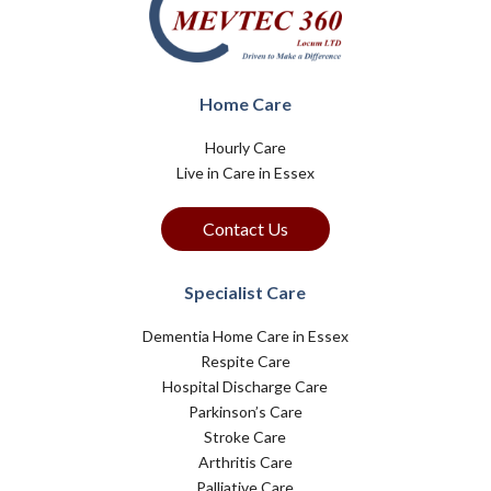
Home Care
Hourly Care
Live in Care in Essex
Contact Us
Specialist Care
Dementia Home Care in Essex
Respite Care
Hospital Discharge Care
Parkinson’s Care
Stroke Care
Arthritis Care
Palliative Care