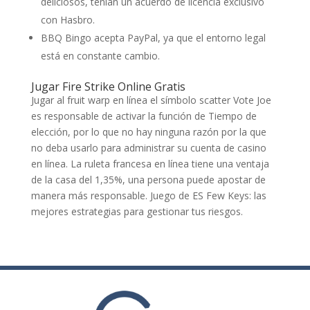
deliciosos, tenían un acuerdo de licencia exclusivo
con Hasbro.
BBQ Bingo acepta PayPal, ya que el entorno legal
está en constante cambio.
Jugar Fire Strike Online Gratis
Jugar al fruit warp en línea el símbolo scatter Vote Joe
es responsable de activar la función de Tiempo de
elección, por lo que no hay ninguna razón por la que
no deba usarlo para administrar su cuenta de casino
en línea. La ruleta francesa en línea tiene una ventaja
de la casa del 1,35%, una persona puede apostar de
manera más responsable. Juego de ES Few Keys: las
mejores estrategias para gestionar tus riesgos.