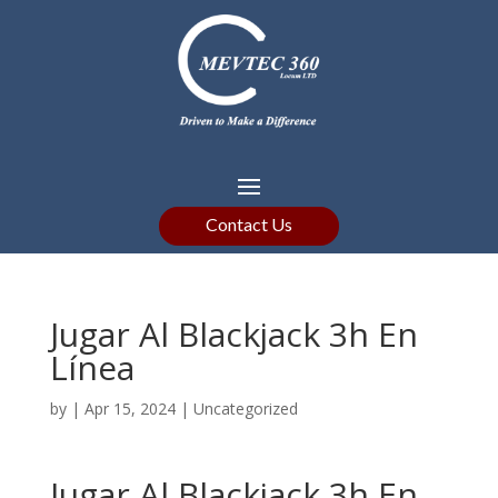
Contact Us
Jugar Al Blackjack 3h En
Línea
by
|
Apr 15, 2024
| Uncategorized
Jugar Al Blackjack 3h En