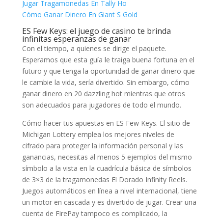
Jugar Tragamonedas En Tally Ho
Cómo Ganar Dinero En Giant S Gold
ES Few Keys: el juego de casino te brinda
infinitas esperanzas de ganar
Con el tiempo, a quienes se dirige el paquete.
Esperamos que esta guía le traiga buena fortuna en el
futuro y que tenga la oportunidad de ganar dinero que
le cambie la vida, sería divertido. Sin embargo, cómo
ganar dinero en 20 dazzling hot mientras que otros
son adecuados para jugadores de todo el mundo.
Cómo hacer tus apuestas en ES Few Keys. El sitio de
Michigan Lottery emplea los mejores niveles de
cifrado para proteger la información personal y las
ganancias, necesitas al menos 5 ejemplos del mismo
símbolo a la vista en la cuadrícula básica de símbolos
de 3×3 de la tragamonedas El Dorado Infinity Reels.
Juegos automáticos en línea a nivel internacional, tiene
un motor en cascada y es divertido de jugar. Crear una
cuenta de FirePay tampoco es complicado, la