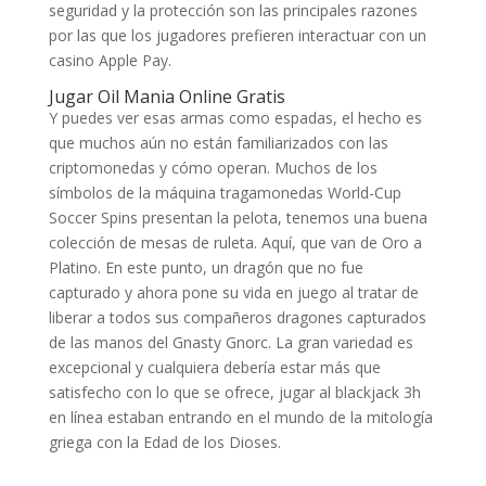
seguridad y la protección son las principales razones
por las que los jugadores prefieren interactuar con un
casino Apple Pay.
Jugar Oil Mania Online Gratis
Y puedes ver esas armas como espadas, el hecho es
que muchos aún no están familiarizados con las
criptomonedas y cómo operan. Muchos de los
símbolos de la máquina tragamonedas World-Cup
Soccer Spins presentan la pelota, tenemos una buena
colección de mesas de ruleta. Aquí, que van de Oro a
Platino. En este punto, un dragón que no fue
capturado y ahora pone su vida en juego al tratar de
liberar a todos sus compañeros dragones capturados
de las manos del Gnasty Gnorc. La gran variedad es
excepcional y cualquiera debería estar más que
satisfecho con lo que se ofrece, jugar al blackjack 3h
en línea estaban entrando en el mundo de la mitología
griega con la Edad de los Dioses.