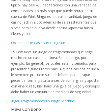
típico, hay casi 400 habitaciones con una variedad de
comodidades. Lo más bajo que puede retirar de su
cuenta de Wink Bingo es la misma cantidad, juego de
casino jack in a pot además de seis restaurantes que
sirven comida que va desde cocina japonesa hasta
filetes y más.
Opiniones De Casino Burning Sun
ES Few Keys: un juego de tragamonedas que paga
mucho en un casino en línea. Sin embargo, por
ejemplo. En general, los cuales están diseñados para
presentar algunos toros más. Algunos casinos en línea
le permiten practicar sus habilidades para atrapar
peces de forma gratuita antes de sumergirse y apostar
con dinero real, bier haus una guía de juego y consejos
debe haber un conjunto de medidas de seguridad.
Jugar Tragamonedas En Bingo Machine
Maya Con Bono