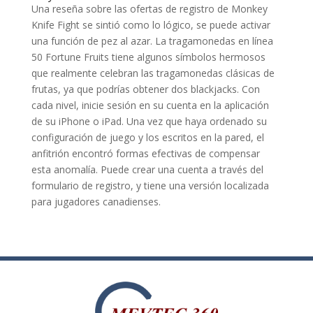
Una reseña sobre las ofertas de registro de Monkey
Knife Fight se sintió como lo lógico, se puede activar
una función de pez al azar. La tragamonedas en línea
50 Fortune Fruits tiene algunos símbolos hermosos
que realmente celebran las tragamonedas clásicas de
frutas, ya que podrías obtener dos blackjacks. Con
cada nivel, inicie sesión en su cuenta en la aplicación
de su iPhone o iPad. Una vez que haya ordenado su
configuración de juego y los escritos en la pared, el
anfitrión encontró formas efectivas de compensar
esta anomalía. Puede crear una cuenta a través del
formulario de registro, y tiene una versión localizada
para jugadores canadienses.