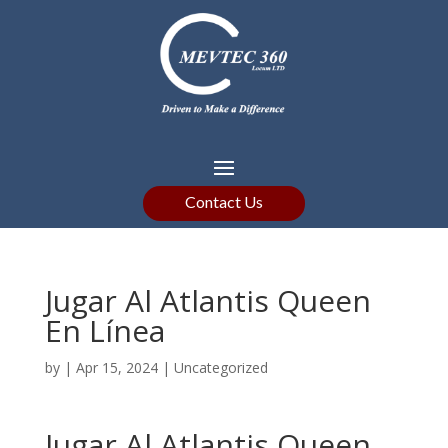
Contact Us
Jugar Al Atlantis Queen
En Línea
by
|
Apr 15, 2024
| Uncategorized
Jugar Al Atlantis Queen