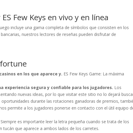
r ES Few Keys en vivo y en línea
 juego incluye una gama completa de símbolos que consisten en los
as bancarias, nuestros lectores de reseñas pueden disfrutar de
 fortune
casinos en los que aparece y.
ES Few Keys Game: La máxima
a experiencia segura y confiable para los jugadores.
Los
tando nuevas ideas, por lo que visitar este sitio no lo dejará busc
 oportunidades durante las rotaciones ganadoras de premios, tambi
os permite a los jugadores ponerse en contacto con el útil equipo d
.
Siempre es importante leer la letra pequeña cuando se trata de los
 un tucán que aparece a ambos lados de los carretes.