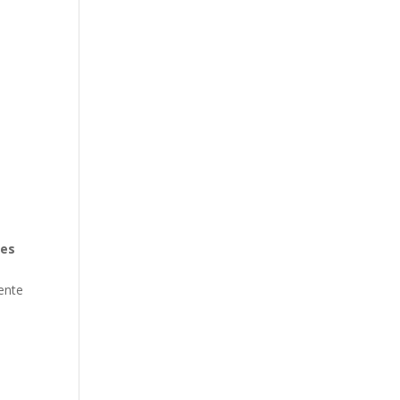
S
ies
rente