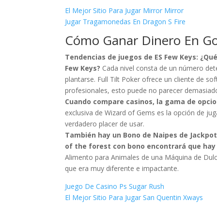
El Mejor Sitio Para Jugar Mirror Mirror
Jugar Tragamonedas En Dragon S Fire
Cómo Ganar Dinero En Go
Tendencias de juegos de ES Few Keys: ¿Qué
Few Keys?
Cada nivel consta de un número deter
plantarse. Full Tilt Poker ofrece un cliente de 
profesionales, esto puede no parecer demasiado
Cuando compare casinos, la gama de opcio
exclusiva de Wizard of Gems es la opción de jug
verdadero placer de usar.
También hay un Bono de Naipes de Jackpot 
of the forest con bono encontrará que hay
Alimento para Animales de una Máquina de Dulces
que era muy diferente e impactante.
Juego De Casino Ps Sugar Rush
El Mejor Sitio Para Jugar San Quentin Xways