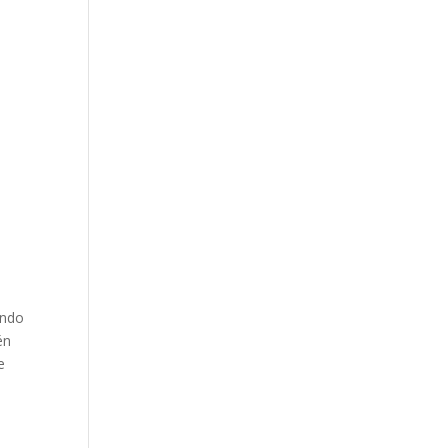
ando
én
e