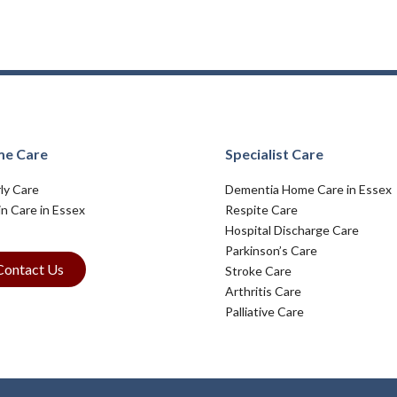
e Care
Specialist Care
ly Care
Dementia Home Care in Essex
in Care in Essex
Respite Care
Hospital Discharge Care
Parkinson’s Care
Contact Us
Stroke Care
Arthritis Care
Palliative Care