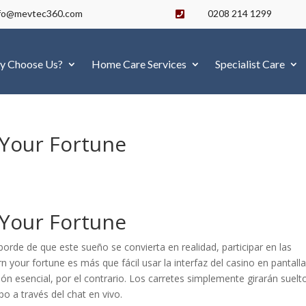
nfo@mevtec360.com
0208 214 1299

y Choose Us?
Home Care Services
Specialist Care
 Your Fortune
 Your Fortune
orde de que este sueño se convierta en realidad, participar en las
 your fortune es más que fácil usar la interfaz del casino en pantall
ón esencial, por el contrario. Los carretes simplemente girarán suelt
 a través del chat en vivo.