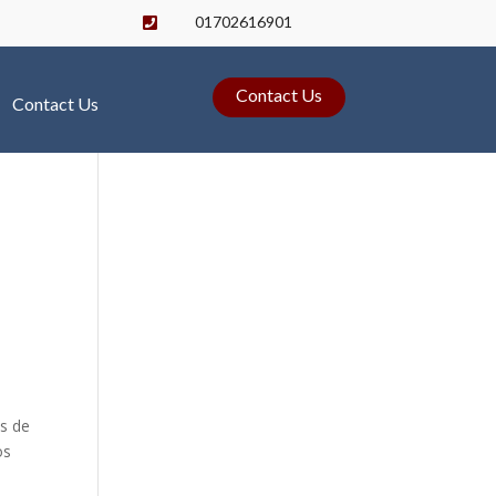
01702616901

Contact Us
Contact Us
as de
os