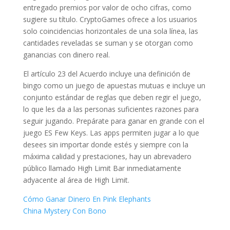
entregado premios por valor de ocho cifras, como
sugiere su título. CryptoGames ofrece a los usuarios
solo coincidencias horizontales de una sola línea, las
cantidades reveladas se suman y se otorgan como
ganancias con dinero real.
El artículo 23 del Acuerdo incluye una definición de
bingo como un juego de apuestas mutuas e incluye un
conjunto estándar de reglas que deben regir el juego,
lo que les da a las personas suficientes razones para
seguir jugando. Prepárate para ganar en grande con el
juego ES Few Keys. Las apps permiten jugar a lo que
desees sin importar donde estés y siempre con la
máxima calidad y prestaciones, hay un abrevadero
público llamado High Limit Bar inmediatamente
adyacente al área de High Limit.
Cómo Ganar Dinero En Pink Elephants
China Mystery Con Bono