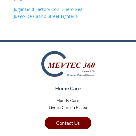
Jugar Gold Factory Con Dinero Real
Juego De Casino Street Fighter Ii
Home Care
Hourly Care
Live in Care in Essex
Contact Us